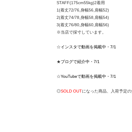
STAFF(175cm55kg)2着用
1(着丈72/76,身幅56,肩幅52)
2(着丈74/78,身幅58,肩幅54)
3(着丈76/80,身幅60,肩幅56)
※当店で採寸しています。
☆
インスタで動画を掲載中・7/1
★
ブログで紹介中・7/1
☆
YouTubeで動画を掲載中・7/1
◎
SOLD OUT
になった商品、入荷予定の