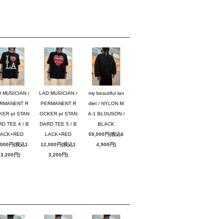
 MUSICIAN /
LAD MUSICIAN /
my beautiful lan
RMANENT R
PERMANENT R
dlet / NYLON M
KER pt STAN
OCKER pt STAN
A-1 BLOUSON /
D TEE 4 / B
DARD TEE 5 / B
BLACK
LACK×RED
LACK×RED
59,000円(税込6
,000円(税込1
12,000円(税込1
4,900円)
3,200円)
3,200円)