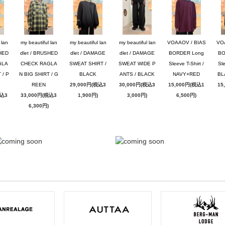
 lan
my beautiful lan
my beautiful lan
my beautiful lan
VOAAOV / BIAS
VO
SHED
dlet / BRUSHED
dlet / DAMAGE
dlet / DAMAGE
BORDER Long
BO
GLA
CHECK RAGLA
SWEAT SHIRT /
SWEAT WIDE P
Sleeve T-Shirt /
Sle
 / P
N BIG SHIRT / G
BLACK
ANTS / BLACK
NAVY×RED
BL
REEN
29,000円(税込3
30,000円(税込3
15,000円(税込1
15
税込3
33,000円(税込3
1,900円)
3,000円)
6,500円)
6,300円)