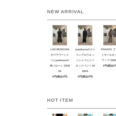
NEW ARRIVAL
LAD MUSICIAN
prasthanaのスト
VOAAOV 
のフラワーシャ
リングロウエッ
トモールセ
ツにprathanaの
ジシャツにニー
アップ 2608
袴バルーン 2608
タックパンツ 26
0円(税込0
06
0804
0円(税込0円)
0円(税込0円)
HOT ITEM