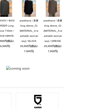
AAOV / BIAS
prasthana / 基層
prasthana / 基層
RDER Long
long sleeve_01
long sleeve_01
eve T-Shirt /
(MATERIAL_A:w
(MATERIAL_A:w
ACK×WHITE
ashable wool jer
ashable wool jer
,000円(税込1
sey) / BLACK
sey) / GREIGE
6,500円)
25,000円(税込2
25,000円(税込2
7,500円)
7,500円)