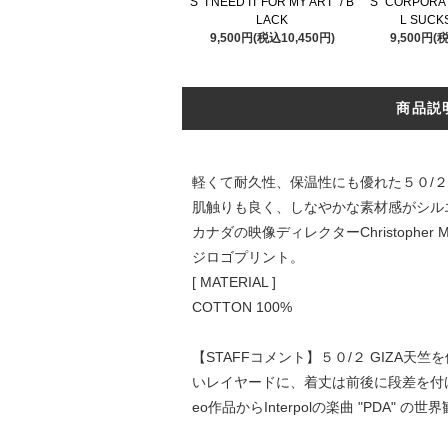
S "I NEED IT FOR MY ART" / B
S "CORPORA
LACK
L SUCKS
9,500円(税込10,450円)
9,500円(
商品説
軽くて耐久性、保温性にも優れた５０/２ 
肌触りも良く、しなやかな素材感がシル
カナダの映像ディレクターChristopher 
ジロゴプリント。
[ MATERIAL ]
COTTON 100%
【STAFFコメント】５０/２ GIZA
いレイヤードに、着丈は前後に段差を付けスリッ
eo作品からInterpolの楽曲 "PD