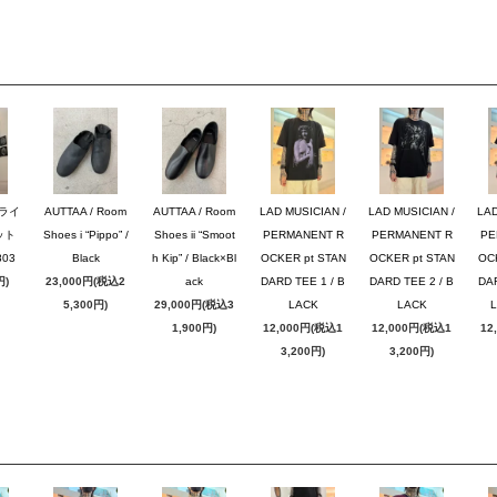
ブライ
AUTTAA / Room
AUTTAA / Room
LAD MUSICIAN /
LAD MUSICIAN /
LAD
ット
Shoes i “Pippo” /
Shoes ii “Smoot
PERMANENT R
PERMANENT R
PE
03
Black
h Kip” / Black×Bl
OCKER pt STAN
OCKER pt STAN
OC
円)
23,000円(税込2
ack
DARD TEE 1 / B
DARD TEE 2 / B
DAR
5,300円)
29,000円(税込3
LACK
LACK
1,900円)
12,000円(税込1
12,000円(税込1
12
3,200円)
3,200円)