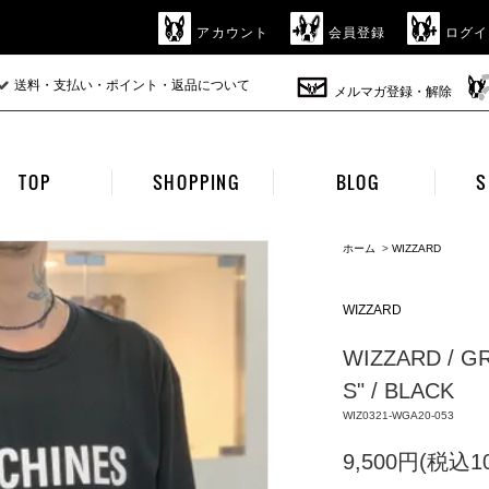
アカウント
会員登録
ログイ
送料・支払い・ポイント・返品について
メルマガ登録・解除
TOP
SHOPPING
BLOG
S
ホーム
>
WIZZARD
WIZZARD
WIZZARD / G
S" / BLACK
WIZ0321-WGA20-053
9,500円(税込10