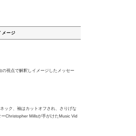
イメージ
の世界観を独自の視点で解釈しイメージしたメッセー
ャツ。ネック、袖はカットオフされ、さりげな
her Millsが手がけたMusic Vid