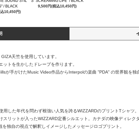
TE SOUND STIL
S "SCREAMING LIFE" / BLACK
" / BLACK
9,500円(税込10,450円)
税込10,450円)
明
GIZA天竺を使用しています。
エットを生かしたドレープを作ります。
Millsが手がけたMusic Video作品からInterpolの楽曲 "PDA" 
天竺を使用した年代を問わず根強い人気を誇るWIZZARDのプリントTシ
トが入ったWIZZARD定番シルエット。カナダの映像ディレクターChristop
A" の世界観を独自の視点で解釈しイメージしたメッセージロゴプリント。