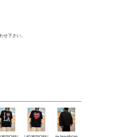
わせ下さい。
 MUSICIAN /
LAD MUSICIAN /
my beautiful lan