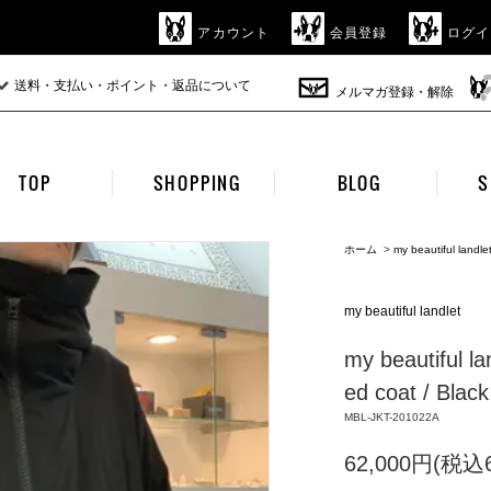
アカウント
会員登録
ログイ
送料・支払い・ポイント・返品について
メルマガ登録・解除
TOP
SHOPPING
BLOG
S
ホーム
>
my beautiful landle
my beautiful landlet
my beautiful la
ed coat / Black
MBL-JKT-201022A
62,000円(税込6