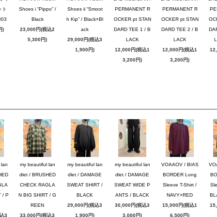
ット
Shoes i “Pippo” /
Shoes ii “Smoot
PERMANENT R
PERMANENT R
PE
03
Black
h Kip” / Black×Bl
OCKER pt STAN
OCKER pt STAN
OC
円)
23,000円(税込2
ack
DARD TEE 1 / B
DARD TEE 2 / B
DAR
5,300円)
29,000円(税込3
LACK
LACK
1,900円)
12,000円(税込1
12,000円(税込1
12
3,200円)
3,200円)
 lan
my beautiful lan
my beautiful lan
my beautiful lan
VOAAOV / BIAS
VO
SHED
dlet / BRUSHED
dlet / DAMAGE
dlet / DAMAGE
BORDER Long
BO
GLA
CHECK RAGLA
SWEAT SHIRT /
SWEAT WIDE P
Sleeve T-Shirt /
Sle
 / P
N BIG SHIRT / G
BLACK
ANTS / BLACK
NAVY×RED
BL
REEN
29,000円(税込3
30,000円(税込3
15,000円(税込1
15
税込3
33,000円(税込3
1,900円)
3,000円)
6,500円)