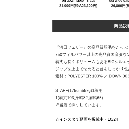
on down stole / Black
ool wide eas
21,000円(税込23,100円)
26,800円(
商品説
『河田フェザー』の高品質羽毛をたっぷ
750フィルパワー以上の高品質国産ダ
着丈も長くボリュームもあるBIGシルエ
ジップを上まで閉めると首をしっかり包
素材：POLYESTER 100% ／ DOWN 90
STAFF(175cm55kg)1着用
1(着丈103,身幅82,肩幅65)
※当店で採寸しています。
☆
インスタで動画を掲載中・10/24