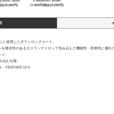
y pants / Black
e sweatshirt / Brown
税込29,480円)
17,800円(税込19,580円)
明
りと使用したダウンロングコート。
ウンを撥水性のあるタスランナイロンで包み込んだ機能性・防寒性に優れ
ット。
み込む仕様。
％・FEATHER 10％