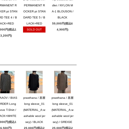
RMANENT R
PERMANENT R
dlet / NYLON M
KER pt STAN
OCKER pt STAN
A-1 BLOUSON /
D TEE 4 / B
DARD TEE 5 / B
BLACK
LACK×RED
LACK×RED
59,000円(税込6
,000円(税込1
SOLD OUT
4,900円)
3,200円)
AAOV / BIAS
prasthana / 基層
prasthana / 基層
RDER Long
long sleeve_01
long sleeve_01
eve T-Shirt /
(MATERIAL_A:w
(MATERIAL_A:w
ACK×WHITE
ashable wool jer
ashable wool jer
,000円(税込1
sey) / BLACK
sey) / GREIGE
6,500円)
25,000円(税込2
25,000円(税込2