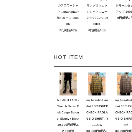
のフラワーシャ
リングロウエッ
トモールセ
ツにprathanaの
ジシャツにニー
アップ 2608
袴バルーン 2608
タックパンツ 26
0円(税込0
06
0804
0円(税込0円)
0円(税込0円)
HOT ITEM
A.F ARTEFACT /
my beautiful lan
my beautiful
Stretch Denim B
dlet / BRUSHED
dlet / BRU
elt Cargo Sarou
CHECK RAGLA
CHECK RA
el Skinny / Black
N BIG SHIRT / Y
N BIG SHIRT
39,000円(税込4
ELLOW
INK
2,900円)
33,000円(税込3
33,000円(