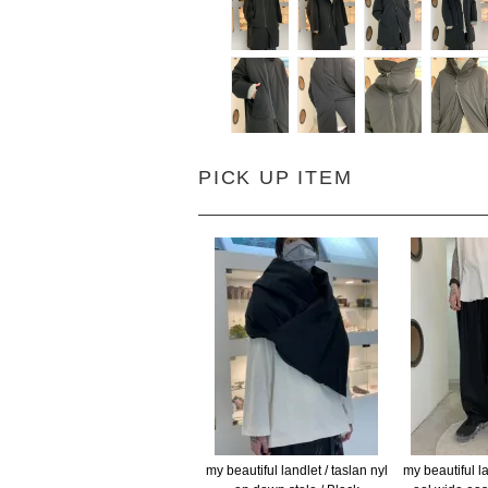
PICK UP ITEM
my beautiful landlet / taslan nyl
my beautiful la