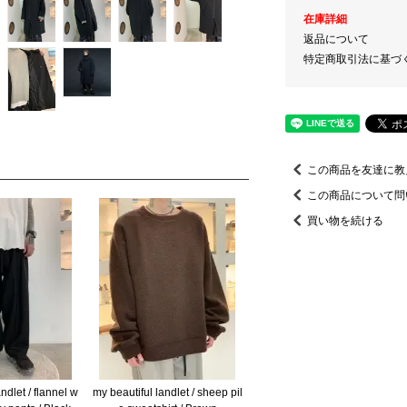
在庫詳細
返品について
特定商取引法に基づ
この商品を友達に教
この商品について問
買い物を続ける
ndlet / flannel w
my beautiful landlet / sheep pil