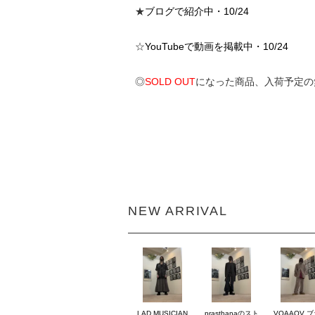
★
ブログで紹介中・10/24
☆
YouTubeで動画を掲載中・10/24
◎
SOLD OUT
になった商品、入荷予定の
NEW ARRIVAL
LAD MUSICIAN
prasthanaのスト
VOAAOV 