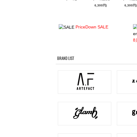
6,300円)
6,300円)
PriceDown SALE
er
8
BRAND LIST