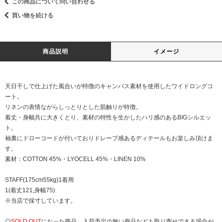
この商品について問い合わせる
買い物を続ける
商品説明
イメージ
天日干しで仕上げた風合いが特徴のキャンバス素材を使用したワイドロングコ
ート。
リネンの表情ながらしっとりとした肌触りが特徴。
着丈・身幅共に大きくとり、素材の特性を生かしたハリ感のあるBIGシルエッ
ト。
袖裏にドローコードが付いておりドレープ感あるディテールもお楽しみ頂けま
す。
素材：COTTON 45%・LYOCELL 45%・LINEN 10%
STAFF(175cm55kg)1着用
1(着丈121,身幅75)
※当店で採寸しています。
◎
SOLD OUT
になった商品、入荷予定の無い商品なども取り寄せできる場合が