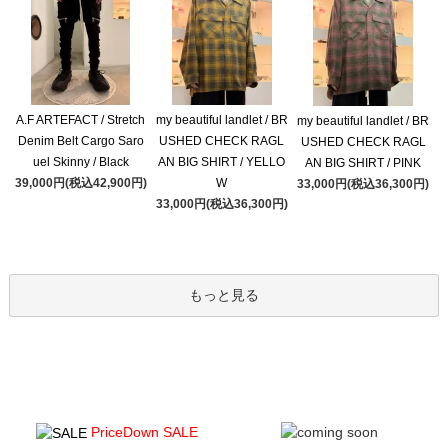
A.F ARTEFACT / Stretch
my beautiful landlet / BR
my beautiful landlet / BR
Denim Belt Cargo Saro
USHED CHECK RAGL
USHED CHECK RAGL
uel Skinny / Black
AN BIG SHIRT / YELLO
AN BIG SHIRT / PINK
39,000円(税込42,900円)
W
33,000円(税込36,300円)
33,000円(税込36,300円)
もっと見る
PriceDown SALE