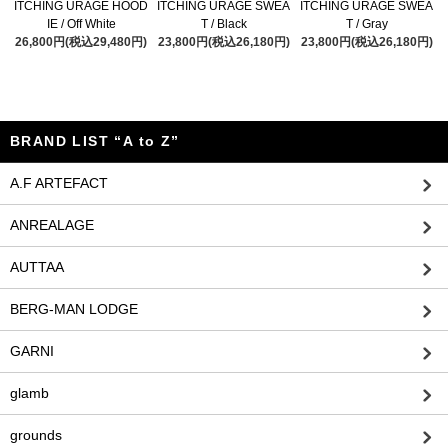
ITCHING URAGE HOOD
ITCHING URAGE SWEA
ITCHING URAGE SWEA
IE / Off White
T / Black
T / Gray
26,800円(税込29,480円)
23,800円(税込26,180円)
23,800円(税込26,180円)
BRAND LIST “A to Z”
A.F ARTEFACT
ANREALAGE
AUTTAA
BERG-MAN LODGE
GARNI
glamb
grounds