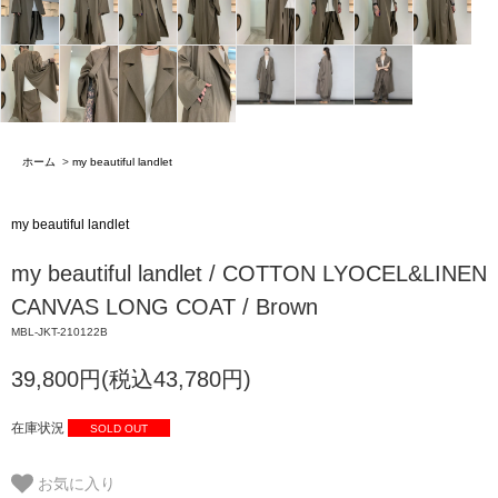
ホーム
>
my beautiful landlet
my beautiful landlet
my beautiful landlet / COTTON LYOCEL&LINEN
CANVAS LONG COAT / Brown
MBL-JKT-210122B
39,800円(税込43,780円)
在庫状況
SOLD OUT
お気に入り