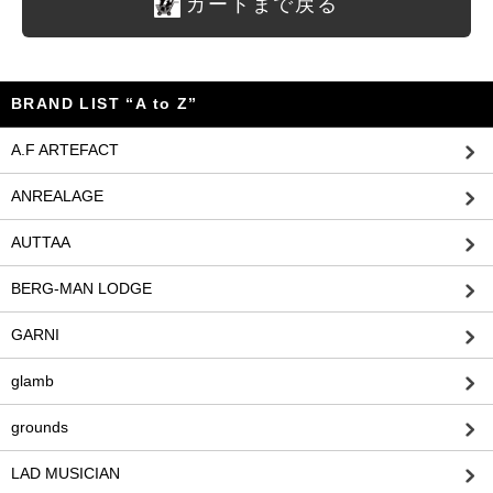
カートまで戻る
BRAND LIST “A to Z”
A.F ARTEFACT
ANREALAGE
AUTTAA
BERG-MAN LODGE
GARNI
glamb
grounds
LAD MUSICIAN