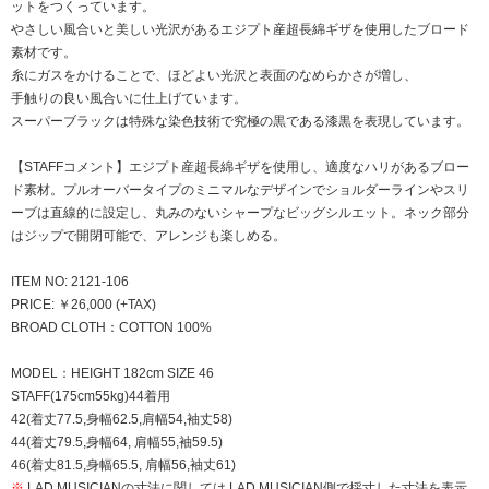
ットをつくっています。
やさしい風合いと美しい光沢があるエジプト産超長綿ギザを使用したブロード
素材です。
糸にガスをかけることで、ほどよい光沢と表面のなめらかさが増し、
手触りの良い風合いに仕上げています。
スーパーブラックは特殊な染色技術で究極の黒である漆黒を表現しています。
【STAFFコメント】エジプト産超長綿ギザを使用し、適度なハリがあるブロー
ド素材。プルオーバータイプのミニマルなデザインでショルダーラインやスリ
ーブは直線的に設定し、丸みのないシャープなビッグシルエット。ネック部分
はジップで開閉可能で、アレンジも楽しめる。
ITEM NO: 2121-106
PRICE: ￥26,000 (+TAX)
BROAD CLOTH：COTTON 100%
MODEL：HEIGHT 182cm SIZE 46
STAFF(175cm55kg)44着用
42(着丈77.5,身幅62.5,肩幅54,袖丈58)
44(着丈79.5,身幅64, 肩幅55,袖59.5)
46(着丈81.5,身幅65.5, 肩幅56,袖丈61)
※
LAD MUSICIANの寸法に関しては LAD MUSICIAN側で採寸した寸法を表示