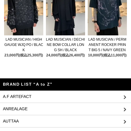
LAD MUSICIAN / HIGH
LAD MUSICIAN / DECHI
LAD MUSICIAN / PERM
GAUGE WJQ PO / BLAC
NE BOW COLLAR LON
ANENT ROCKER PRIN
K
G SH / BLACK
T BIG 5 / NAVY GREEN
23,000円(税込25,300円)
24,000円(税込26,400円)
10,000円(税込11,000円)
BRAND LIST “A to Z”
A.F ARTEFACT
ANREALAGE
AUTTAA