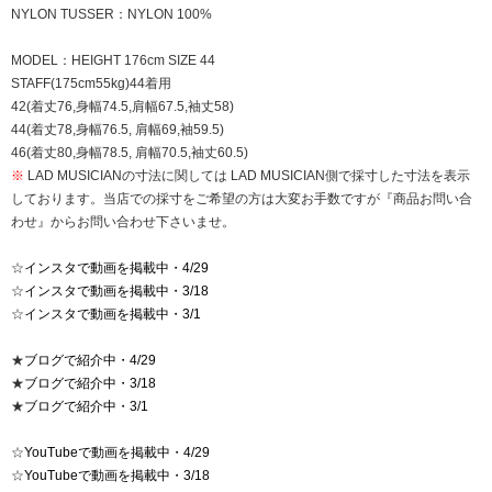
NYLON TUSSER：NYLON 100%
MODEL：HEIGHT 176cm SIZE 44
STAFF(175cm55kg)44着用
42(着丈76,身幅74.5,肩幅67.5,袖丈58)
44(着丈78,身幅76.5, 肩幅69,袖59.5)
46(着丈80,身幅78.5, 肩幅70.5,袖丈60.5)
※
LAD MUSICIANの寸法に関しては LAD MUSICIAN側で採寸した寸法を表示
しております。当店での採寸をご希望の方は大変お手数ですが『商品お問い合
わせ』からお問い合わせ下さいませ。
☆
インスタで動画を掲載中・4/29
☆
インスタで動画を掲載中・3/18
☆
インスタで動画を掲載中・3/1
★
ブログで紹介中・4/29
★
ブログで紹介中・3/18
★
ブログで紹介中・3/1
☆
YouTubeで動画を掲載中・4/29
☆
YouTubeで動画を掲載中・3/18