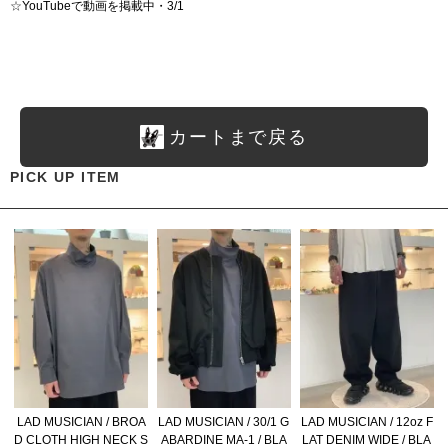
☆
YouTubeで動画を掲載中・3/1
カートまで戻る
PICK UP ITEM
LAD MUSICIAN / BROA
LAD MUSICIAN / 30/1 G
LAD MUSICIAN / 12oz F
D CLOTH HIGH NECK S
ABARDINE MA-1 / BLA
LAT DENIM WIDE / BLA