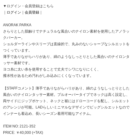
▼ログイン・会員登録はこちら
｜
ログイン
｜
会員登録
｜
ANORAK PARKA
さらりとした肌触りでナチュラルな風合いのナイロン素材を使用したアノラッ
クパーカー。
ショルダーラインやスリーブは直線的で、丸みのないシャープなシルエットを
つくっています。
薄手でありながらハリがあり、綿のようなしっとりとした風合いのナイロンタ
ッサー素材です。
ヨコ糸に太い糸を使用することで丈夫でシワになりにくく、
撥水性があるため汚れがしみ込みにくくなっています。
【STAFFコメント】薄手でありながらハリがあり、綿のようなしっとりとした
風合いのナイロンタッサー素材。プルオーバータイプでネックは高く設定し、
両サイドにジップポケット、ネックと裾にはドローコードを配し、シルエット
のアレンジが可能。LADらしいミニマルなデザインでビッグシルエットなので
インナーも着込め、長いシーズン着用可能なアイテム。
ITEM NO: 2121-352
PRICE: ￥40,000 (+TAX)