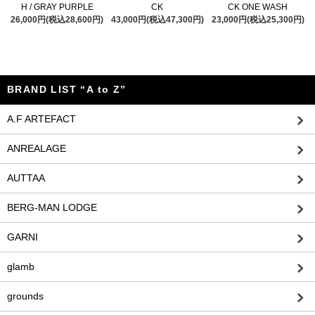
H / GRAY PURPLE
CK
CK ONE WASH
26,000円(税込28,600円)
43,000円(税込47,300円)
23,000円(税込25,300円)
BRAND LIST “A to Z”
A.F ARTEFACT
ANREALAGE
AUTTAA
BERG-MAN LODGE
GARNI
glamb
grounds