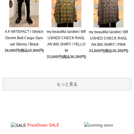
A.F ARTEFACT / Stretch
my beautiful landlet / BR
my beautiful landlet / BR
Denim Belt Cargo Saro
USHED CHECK RAGL
USHED CHECK RAGL
uel Skinny / Black
AN BIG SHIRT / YELLO
AN BIG SHIRT / PINK
39,000円(税込42,900円)
W
33,000円(税込36,300円)
33,000円(税込36,300円)
もっと見る
PriceDown SALE