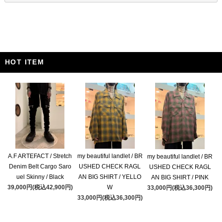
HOT ITEM
A.F ARTEFACT / Stretch
my beautiful landlet / BR
my beautiful landlet / BR
Denim Belt Cargo Saro
USHED CHECK RAGL
USHED CHECK RAGL
uel Skinny / Black
AN BIG SHIRT / YELLO
AN BIG SHIRT / PINK
39,000円(税込42,900円)
W
33,000円(税込36,300円)
33,000円(税込36,300円)