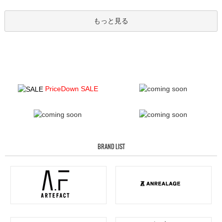
もっと見る
PriceDown SALE
BRAND LIST