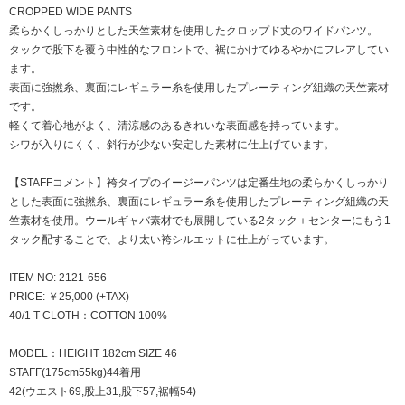
CROPPED WIDE PANTS
柔らかくしっかりとした天竺素材を使用したクロップド丈のワイドパンツ。
タックで股下を覆う中性的なフロントで、裾にかけてゆるやかにフレアしてい
ます。
表面に強撚糸、裏面にレギュラー糸を使用したプレーティング組織の天竺素材
です。
軽くて着心地がよく、清涼感のあるきれいな表面感を持っています。
シワが入りにくく、斜行が少ない安定した素材に仕上げています。
【STAFFコメント】袴タイプのイージーパンツは定番生地の柔らかくしっかり
とした表面に強撚糸、裏面にレギュラー糸を使用したプレーティング組織の天
竺素材を使用。ウールギャバ素材でも展開している2タック＋センターにもう1
タック配することで、より太い袴シルエットに仕上がっています。
ITEM NO: 2121-656
PRICE: ￥25,000 (+TAX)
40/1 T-CLOTH：COTTON 100%
MODEL：HEIGHT 182cm SIZE 46
STAFF(175cm55kg)44着用
42(ウエスト69,股上31,股下57,裾幅54)