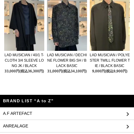
LAD MUSICIAN / 40/1 T-
LAD MUSICIAN / DECHI
LAD MUSICIAN / POLYE
CLOTH 3/4 SLEEVE LO
NE FLOWER BIG SH / B
STER TWILL FLOWER T
NG JK / BLACK
LACK BASIC
IE / BLACK BASIC
33,000円(税込36,300円)
31,000円(税込34,100円)
9,000円(税込9,900円)
BRAND LIST “A to Z”
A.F ARTEFACT
ANREALAGE