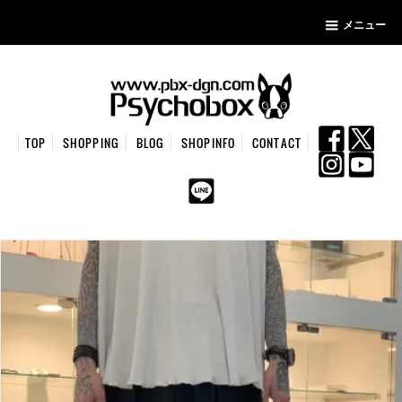
メニュー
TOP
SHOPPING
BLOG
SHOPINFO
CONTACT