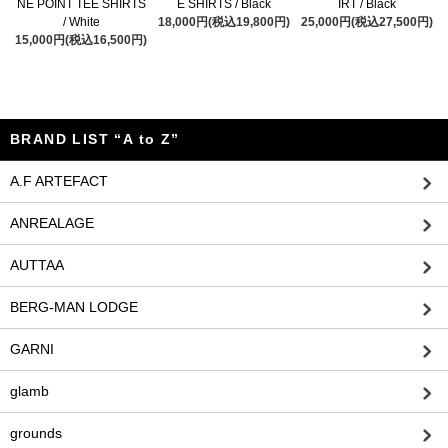
NE POINT TEE SHIRTS
E SHIRTS / Black
IRT / Black
/ White
18,000円(税込19,800円)
25,000円(税込27,500円)
15,000円(税込16,500円)
BRAND LIST “A to Z”
A.F ARTEFACT
ANREALAGE
AUTTAA
BERG-MAN LODGE
GARNI
glamb
grounds