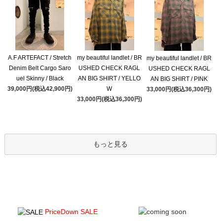
A.F ARTEFACT / Stretch
my beautiful landlet / BR
my beautiful landlet / BR
Denim Belt Cargo Saro
USHED CHECK RAGL
USHED CHECK RAGL
uel Skinny / Black
AN BIG SHIRT / YELLO
AN BIG SHIRT / PINK
39,000円(税込42,900円)
W
33,000円(税込36,300円)
33,000円(税込36,300円)
もっと見る
PriceDown SALE