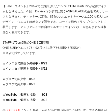
【STAFFコメント】20AWでご好評頂いた“150% CHINO PANTS”が定番アイテ
ムとなりました。今回、Dickiesコラボでは無くANREALAGEの生地でのリリー
スとなります。ディッキーズ定番、874のシルエットをベースに150％拡大した
デザイン。ウエストはボタンで調整でき、コードを締めてラップパンツとして
着用します。アンリアレイジ独自のシルエットでインパクトがありますが違和
感なく着用できます。
STAFF(175cm55kg)ONE SIZE着用
ONE SIZE(ウエスト76～92,股上41,股下56,腿幅46,裾幅34)
※当店で採寸しています。
☆
インスタで動画を掲載中・8/23
☆
インスタで動画を掲載中・8/22
★
ブログで紹介中・8/23
★
ブログで紹介中・8/22
☆
YouTubeで動画を掲載中・8/23
☆
YouTubeで動画を掲載中・8/22
◎
SOLD OUT
になった商品、入荷予定の無い商品なども取り寄せできる場合が