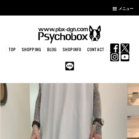
メニュー
TOP
SHOPPING
BLOG
SHOPINFO
CONTACT