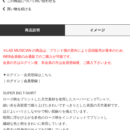
この商品について問い合わせる
買い物を続ける
商品説明
イメージ
※LAD MUSICIAN の商品は、ブランド側の意向により店頭販売が基本のため、
WEB会員様のみ通販でのご購入が可能です。
会員の方はログイン後、非会員の方は会員登録後、ご購入下さいませ。
▼ログイン・会員登録はこちら
｜
ログイン
｜
会員登録
｜
SUPER BIG T-SHIRT
ローズ柄をプリントした天竺素材を使用したスーパービッグTシャツ。
細い糸を高密度で織り上げたきれいですっきりとした表面の天竺素材です。
ほどよいハリとしなやかで軽い肌触りを備えています。
暗闇に浮かび上がる多色のローズ柄をインクジェットでプリントし
繊細な色と柄をきれいに表現しています。
※着丈は前身頃のサイズを記載しています。