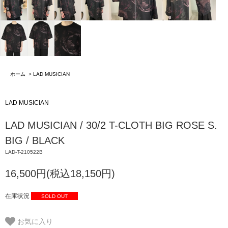
ホーム
>
LAD MUSICIAN
LAD MUSICIAN
LAD MUSICIAN / 30/2 T-CLOTH BIG ROSE S.
BIG / BLACK
LAD-T-210522B
16,500円(税込18,150円)
在庫状況
SOLD OUT
お気に入り