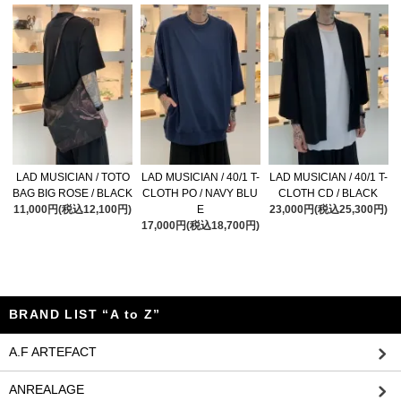
LAD MUSICIAN / TOTO
LAD MUSICIAN / 40/1 T-
LAD MUSICIAN / 40/1 T-
BAG BIG ROSE / BLACK
CLOTH PO / NAVY BLU
CLOTH CD / BLACK
11,000円(税込12,100円)
E
23,000円(税込25,300円)
17,000円(税込18,700円)
BRAND LIST “A to Z”
A.F ARTEFACT
ANREALAGE