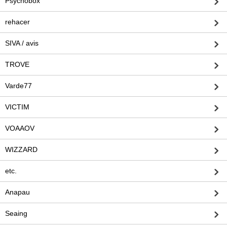
Psychobox
rehacer
SIVA / avis
TROVE
Varde77
VICTIM
VOAAOV
WIZZARD
etc.
Anapau
Seaing