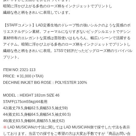
暗闇に浮かび上がる多色のローズ柄をインクジェットでプリントし
繊細な色と柄をきれいに表現しています。
【STAFFコメント】LAD定番生地のドレープ性の強いシルクのような質感のポ
リエステルデシン素材。フォーマルになりすぎないビッグシルエットでデシン
素材特有のエレガントな質感は普段使いはもちろん、幅広いシーンで活躍する
アイテム。暗闇に浮かび上がる多色のローズ柄をインクジェットでプリントし
繊細な色と柄をきれいに表現。17SSで好評だったビッグローズ柄のリバイバル
プリント。
ITEM NO: 2321-113
PRICE: ￥31,000 (+TAX)
DECHINE INKJET BIG ROSE：POLYESTER 100%
MODEL：HEIGHT 182cm SIZE 46
STAFF(175cm55kg)44着用
42(着丈79.5,身幅62.5,肩幅53.5,袖丈59)
44(着丈81.5,身幅64.5,肩幅54.5,袖丈60.5)
46(着丈83.5,身幅66,肩幅55.5,袖丈62)
※
LAD MUSICIANの寸法に関しては LAD MUSICIAN側で採寸した寸法を表示
しております。当店での採寸をご希望の方は大変お手数ですが『商品お問い合