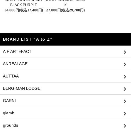
BLACK PURPLE
K
34,000円(税込37,400円)
27,000円(税込29,700円)
BRAND LIST “A to Z”
A.F ARTEFACT
ANREALAGE
AUTTAA
BERG-MAN LODGE
GARNI
glamb
grounds