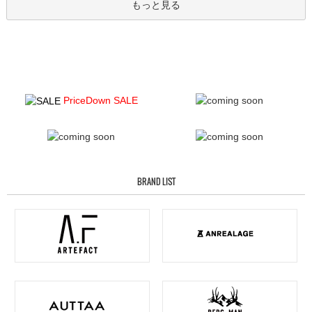
もっと見る
PriceDown SALE
BRAND LIST