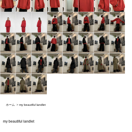
ホーム
>
my beautiful landlet
my beautiful landlet