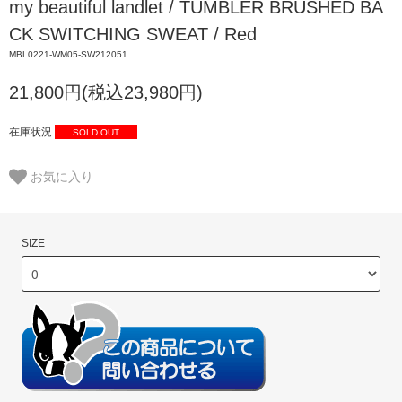
my beautiful landlet / TUMBLER BRUSHED BA
CK SWITCHING SWEAT / Red
MBL0221-WM05-SW212051
21,800円(税込23,980円)
在庫状況
SOLD OUT
お気に入り
SIZE