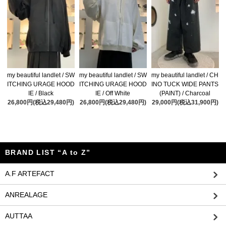
my beautiful landlet / SW
my beautiful landlet / SW
my beautiful landlet / CH
ITCHING URAGE HOOD
ITCHING URAGE HOOD
INO TUCK WIDE PANTS
IE / Black
IE / Off White
(PAINT) / Charcoal
26,800円(税込29,480円)
26,800円(税込29,480円)
29,000円(税込31,900円)
BRAND LIST “A to Z”
A.F ARTEFACT
ANREALAGE
AUTTAA