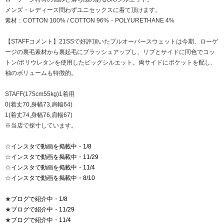
メンズ・レディース問わずユニセックスに着て頂けます。
素材：COTTON 100% / COTTON 96%・POLYURETHANE 4%
【STAFFコメント】21SSで好評頂いたプルオーバースウェットは今期、ローゲ
ージの裏毛素材から裏起毛にブラッシュアップし、リブとサイドに同色でコッ
トン/ポリウレタンを使用したビッグシルエット。両サイドにポケットを配し、
袖のボリュームも特徴的。
STAFF(175cm55kg)1着用
0(着丈70,身幅73,肩幅64)
1(着丈74,身幅76,肩幅67)
※当店で採寸しています。
☆
インスタで動画を掲載中・1/8
☆
インスタで動画を掲載中・11/29
☆
インスタで動画を掲載中・11/4
☆
インスタで動画を掲載中・8/10
★
ブログで紹介中・1/8
★
ブログで紹介中・11/29
★
ブログで紹介中・11/4