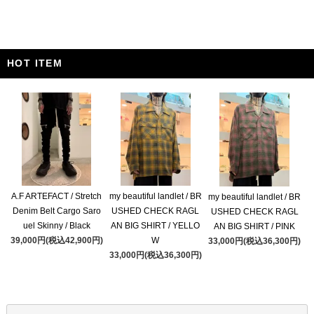
HOT ITEM
A.F ARTEFACT / Stretch
my beautiful landlet / BR
my beautiful landlet / BR
Denim Belt Cargo Saro
USHED CHECK RAGL
USHED CHECK RAGL
uel Skinny / Black
AN BIG SHIRT / YELLO
AN BIG SHIRT / PINK
39,000円(税込42,900円)
W
33,000円(税込36,300円)
33,000円(税込36,300円)