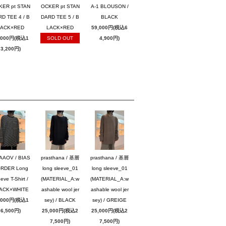
KER pt STAN
OCKER pt STAN
A-1 BLOUSON /
D TEE 4 / B
DARD TEE 5 / B
BLACK
LACK×RED
LACK×RED
59,000円(税込6
,000円(税込1
SOLD OUT
4,900円)
3,200円)
AAOV / BIAS
prasthana / 基層
prasthana / 基層
RDER Long
long sleeve_01
long sleeve_01
eve T-Shirt /
(MATERIAL_A:w
(MATERIAL_A:w
ACK×WHITE
ashable wool jer
ashable wool jer
,000円(税込1
sey) / BLACK
sey) / GREIGE
6,500円)
25,000円(税込2
25,000円(税込2
7,500円)
7,500円)