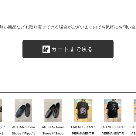
無い商品なども取り寄せできる場合がございますのでお気軽にお問い合
カートまで戻る
ブライ
AUTTAA / Room
AUTTAA / Room
LAD MUSICIAN /
LAD MUSICIAN /
LAD
ット
Shoes i “Pippo” /
Shoes ii “Smoot
PERMANENT R
PERMANENT R
PE