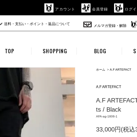
アカウント
会員登録
ログイ
送料・支払い・ポイント・返品について
メルマガ登録・解除
TOP
SHOPPING
BLOG
S
ホーム
>
A.F ARTEFACT
A.F ARTEFACT
A.F ARTEFACT 
ts / Black
AFA-ag-1806-1
33,000円(税込3