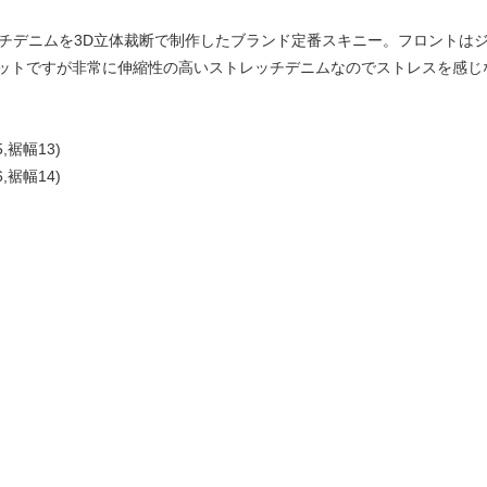
レッチデニムを3D立体裁断で制作したブランド定番スキニー。フロントは
ットですが非常に伸縮性の高いストレッチデニムなのでストレスを感じ
,裾幅13)
,裾幅14)