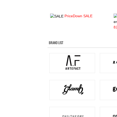
PriceDown SALE
er
8
BRAND LIST