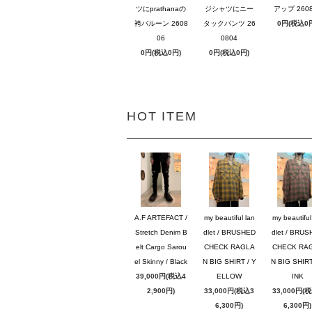
ツにprathanaの
ジシャツにニー
アップ 2608
袴バルーン 2608
タックパンツ 26
0円(税込0
06
0804
0円(税込0円)
0円(税込0円)
HOT ITEM
A.F ARTEFACT /
my beautiful lan
my beautiful
Stretch Denim B
dlet / BRUSHED
dlet / BRU
elt Cargo Sarou
CHECK RAGLA
CHECK RA
el Skinny / Black
N BIG SHIRT / Y
N BIG SHIRT
39,000円(税込4
ELLOW
INK
2,900円)
33,000円(税込3
33,000円(
6,300円)
6,300円)