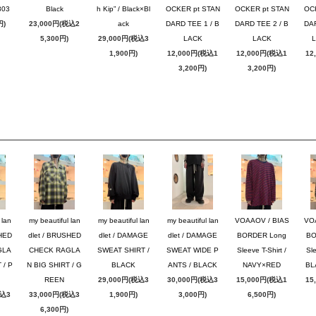
03
Black
h Kip” / Black×Bl
OCKER pt STAN
OCKER pt STAN
OC
円)
23,000円(税込2
ack
DARD TEE 1 / B
DARD TEE 2 / B
DAR
5,300円)
29,000円(税込3
LACK
LACK
1,900円)
12,000円(税込1
12,000円(税込1
12
3,200円)
3,200円)
 lan
my beautiful lan
my beautiful lan
my beautiful lan
VOAAOV / BIAS
VO
SHED
dlet / BRUSHED
dlet / DAMAGE
dlet / DAMAGE
BORDER Long
BO
GLA
CHECK RAGLA
SWEAT SHIRT /
SWEAT WIDE P
Sleeve T-Shirt /
Sle
 / P
N BIG SHIRT / G
BLACK
ANTS / BLACK
NAVY×RED
BL
REEN
29,000円(税込3
30,000円(税込3
15,000円(税込1
15
税込3
33,000円(税込3
1,900円)
3,000円)
6,500円)
6,300円)