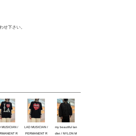
わせ下さい。
 MUSICIAN /
LAD MUSICIAN /
my beautiful lan
RMANENT R
PERMANENT R
dlet / NYLON M