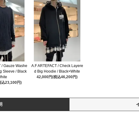
 / Gauze Washe
A.F ARTEFACT / Check Layere
g Sleeve / Black
d Big Hoodie / Black×White
hite
42,000円(税込46,200円)
税込23,100円)
明