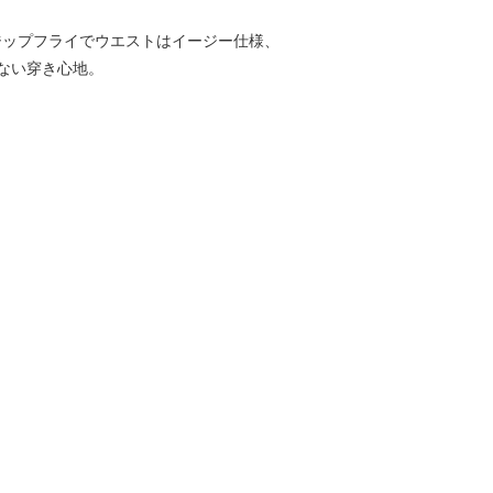
ジップフライでウエストはイージー仕様、
ない穿き心地。