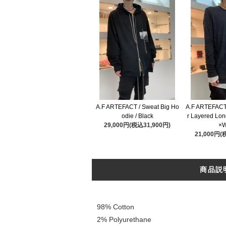
A.F ARTEFACT / Sweat Big Ho
A.F ARTEFACT
odie / Black
r Layered Lon
29,000円(税込31,900円)
×W
21,000円(
商品説
98% Cotton
2% Polyurethane