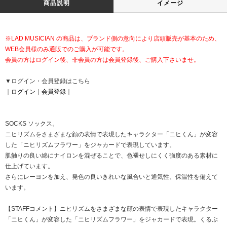
商品説明
イメージ
※LAD MUSICIAN の商品は、ブランド側の意向により店頭販売が基本のため、
WEB会員様のみ通販でのご購入が可能です。
会員の方はログイン後、非会員の方は会員登録後、ご購入下さいませ。
▼ログイン・会員登録はこちら
｜
ログイン
｜
会員登録
｜
SOCKS ソックス。
ニヒリズムをさまざまな顔の表情で表現したキャラクター「ニヒくん」が変容
した「ニヒリズムフラワー」をジャカードで表現しています。
肌触りの良い綿にナイロンを混ぜることで、色褪せしにくく強度のある素材に
仕上げています。
さらにレーヨンを加え、発色の良いきれいな風合いと通気性、保温性を備えて
います。
【STAFFコメント】ニヒリズムをさまざまな顔の表情で表現したキャラクター
「ニヒくん」が変容した「ニヒリズムフラワー」をジャカードで表現。くるぶ