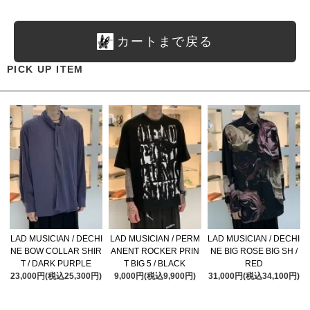
カートまで戻る
PICK UP ITEM
LAD MUSICIAN / DECHI
LAD MUSICIAN / PERM
LAD MUSICIAN / DECHI
NE BOW COLLAR SHIR
ANENT ROCKER PRIN
NE BIG ROSE BIG SH /
T / DARK PURPLE
T BIG 5 / BLACK
RED
23,000円(税込25,300円)
9,000円(税込9,900円)
31,000円(税込34,100円)