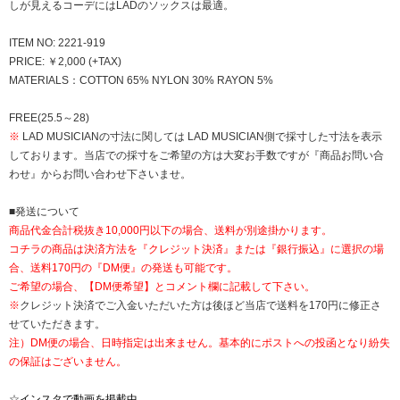
しが見えるコーデにはLADのソックスは最適。
ITEM NO: 2221-919
PRICE: ￥2,000 (+TAX)
MATERIALS：COTTON 65% NYLON 30% RAYON 5%
FREE(25.5～28)
※
LAD MUSICIANの寸法に関しては LAD MUSICIAN側で採寸した寸法を表示
しております。当店での採寸をご希望の方は大変お手数ですが『商品お問い合
わせ』からお問い合わせ下さいませ。
■発送について
商品代金合計税抜き10,000円以下の場合、送料が別途掛かります。
コチラの商品は決済方法を『クレジット決済』または『銀行振込』に選択の場
合、送料170円の『DM便』の発送も可能です。
ご希望の場合、【DM便希望】とコメント欄に記載して下さい。
※
クレジット決済でご入金いただいた方は後ほど当店で送料を170円に修正さ
せていただきます。
注）DM便の場合、日時指定は出来ません。基本的にポストへの投函となり紛失
の保証はございません。
☆
インスタで動画を掲載中