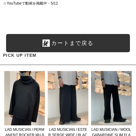
☆
YouTubeで動画を掲載中・5/12
カートまで戻る
PICK UP ITEM
LAD MUSICIAN / PERM
LAD MUSICIAN / ESTE
LAD MUSICIAN / WOOL
ANENT ROCKER MUJI
R SERGE WIDE / BLAC
GABARDINE SLIM FLA