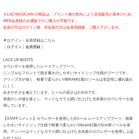
※LAD MUSICIAN の商品は、ブランド側の意向により店頭販売が基本のため、
WEB会員様のみ通販でのご購入が可能です。
会員の方はログイン後、非会員の方は会員登録後、ご購入下さいませ。
▼ログイン・会員登録はこちら
｜
ログイン
｜
会員登録
｜
LACE UP BOOTS
カウレザーを使用したレースアップブーツ。
シンプルなフロントで脱ぎ履きのしやすいサイドジップ仕様のブーツです。
グリップ力が強く、軽量で柔らかいVIBRAM社製のソールは安定性に優れ疲れ
にくく、
歩きやすさを備えています。ヒールの高さは5.0cmです。
表面のシボ感を落とし、マットなガラス調に仕上げた北米産のカウレザーを使
用しています。
【STAFFコメント】カウレザーを使用した8ホール レースアップブーツ。脱着
しやすいサイドジップ仕様で軽量で柔らかいVibram社製の5cm厚ソールを使
用。アッパーはマットなガラス調に仕上げた北米産のカウレザーを使用し上品
な仕上がり。