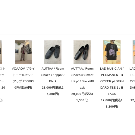
のスト
VOAAOV ブライ
AUTTAA / Room
AUTTAA / Room
LAD MUSICIAN /
LAD
エッ
トモールセット
Shoes i “Pippo” /
Shoes ii “Smoot
PERMANENT R
PE
ニー
アップ 260803
Black
h Kip” / Black×Bl
OCKER pt STAN
OC
26
0円(税込0円)
23,000円(税込2
ack
DARD TEE 1 / B
DAR
5,300円)
29,000円(税込3
LACK
円)
1,900円)
12,000円(税込1
12
3,200円)