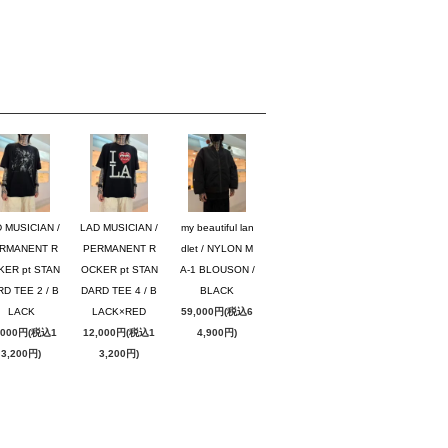
 MUSICIAN /
LAD MUSICIAN /
my beautiful lan
RMANENT R
PERMANENT R
dlet / NYLON M
KER pt STAN
OCKER pt STAN
A-1 BLOUSON /
D TEE 2 / B
DARD TEE 4 / B
BLACK
LACK
LACK×RED
59,000円(税込6
,000円(税込1
12,000円(税込1
4,900円)
3,200円)
3,200円)