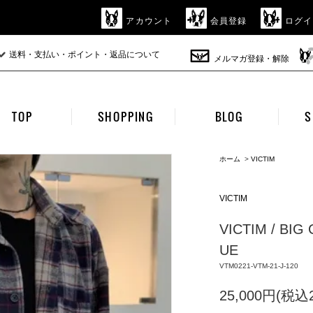
アカウント
会員登録
ログイ
送料・支払い・ポイント・返品について
メルマガ登録・解除
TOP
SHOPPING
BLOG
S
ホーム
>
VICTIM
VICTIM
VICTIM / BIG
UE
VTM0221-VTM-21-J-120
25,000円(税込2