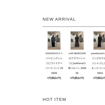
NEW ARRIVAL
VOAAOVのスー
LAD MUSICIAN
prasthana
パービッグシャ
のフラワーシャ
リングロウ
ツにワイドテー
ツにprathanaの
ジシャツに
パードパンツ 26
袴バルーン 2608
タックパンツ 
0808
06
0804
0円(税込0円)
0円(税込0円)
0円(税込0
HOT ITEM