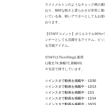
ライトメルトンのようなチェック柄の素
おり、独特な軽さと柔らかさが非常に着
いている為、軽いアウターとしてもお使
おります。
【STAFFコメント】ポリエステル90
ンナーとしても活躍するアイテム。ビッ
る万能アイテム。
STAFF(175cm55kg)L着用
L(着丈78,身幅72,肩幅69)
※当店で採寸しています。
☆
インスタで動画を掲載中・12/30
☆
インスタで動画を掲載中・12/13
☆
インスタで動画を掲載中・12/1
☆
インスタで動画を掲載中・11/14
☆
インスタで動画を掲載中・10/15