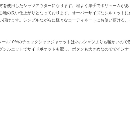
材を使用したシャツアウターになります。程よく厚手でボリュームがあ
心地の良い仕上がりとなっております。オーバーサイズなシルエットに
い頂けます。シンプルながらに様々なコーディネートにお使い頂ける、
%×ウール10%のチェックシャツジャケットはネルシャツよりも暖かいの
グシルエットでサイドポケットも配し、ボタンも大きめなのででインナ