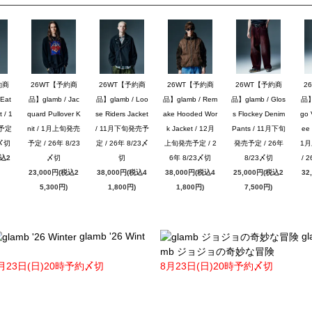
約商
26WT【予約商
26WT【予約商
26WT【予約商
26WT【予約商
2
Eat
品】glamb / Jac
品】glamb / Loo
品】glamb / Rem
品】glamb / Glos
品】g
 / 1
quard Pullover K
se Riders Jacket
ake Hooded Wor
s Flockey Denim
go 
予定
nit / 1月上旬発売
/ 11月下旬発売予
k Jacket / 12月
Pants / 11月下旬
ee 
3〆切
予定 / 26年 8/23
定 / 26年 8/23〆
上旬発売予定 / 2
発売予定 / 26年
1
税込2
〆切
切
6年 8/23〆切
8/23〆切
/ 
23,000円(税込2
38,000円(税込4
38,000円(税込4
25,000円(税込2
32
5,300円)
1,800円)
1,800円)
7,500円)
glamb '26 Wint
gl
mb ジョジョの奇妙な冒険
月23日(日)20時予約〆切
8月23日(日)20時予約〆切