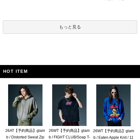
もっと見る
HOT ITEM
26AT【予約商品】glam
26WT【予約商品】glam
26WT【予約商品】glam
b / Distorted Sweat Zip
b / FIGHT CLUB/Soap T-
b / Eaten Apple Knit / 11