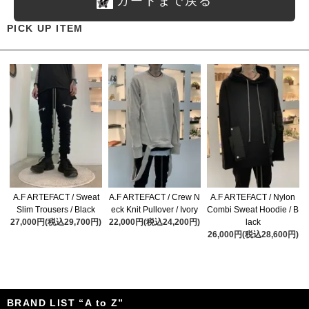
カートまで戻る
PICK UP ITEM
A.F ARTEFACT / Sweat
A.F ARTEFACT / Crew N
A.F ARTEFACT / Nylon
Slim Trousers / Black
eck Knit Pullover / Ivory
Combi Sweat Hoodie / B
27,000円(税込29,700円)
22,000円(税込24,200円)
lack
26,000円(税込28,600円)
BRAND LIST “A to Z”