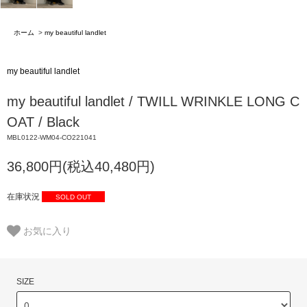
ホーム
>
my beautiful landlet
my beautiful landlet
my beautiful landlet / TWILL WRINKLE LONG C
OAT / Black
MBL0122-WM04-CO221041
36,800円(税込40,480円)
在庫状況
SOLD OUT
お気に入り
SIZE