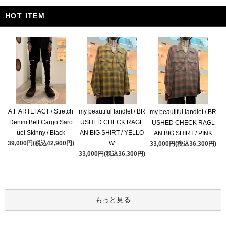
HOT ITEM
A.F ARTEFACT / Stretch
my beautiful landlet / BR
my beautiful landlet / BR
Denim Belt Cargo Saro
USHED CHECK RAGL
USHED CHECK RAGL
uel Skinny / Black
AN BIG SHIRT / YELLO
AN BIG SHIRT / PINK
39,000円(税込42,900円)
W
33,000円(税込36,300円)
33,000円(税込36,300円)
もっと見る