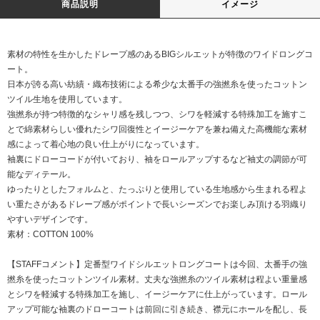
商品説明
イメージ
素材の特性を生かしたドレープ感のあるBIGシルエットが特徴のワイドロングコ
ート。
日本が誇る高い紡績・織布技術による希少な太番手の強撚糸を使ったコットン
ツイル生地を使用しています。
強撚糸が持つ特徴的なシャリ感を残しつつ、シワを軽減する特殊加工を施すこ
とで綿素材らしい優れたシワ回復性とイージーケアを兼ね備えた高機能な素材
感によって着心地の良い仕上がりになっています。
袖裏にドローコードが付いており、袖をロールアップするなど袖丈の調節が可
能なディテール。
ゆったりとしたフォルムと、たっぷりと使用している生地感から生まれる程よ
い重たさがあるドレープ感がポイントで長いシーズンでお楽しみ頂ける羽織り
やすいデザインです。
素材：COTTON 100%
【STAFFコメント】定番型ワイドシルエットロングコートは今回、太番手の強
撚糸を使ったコットンツイル素材。丈夫な強撚糸のツイル素材は程よい重量感
とシワを軽減する特殊加工を施し、イージーケアに仕上がっています。ロール
アップ可能な袖裏のドローコートは前回に引き続き、襟元にホールを配し、長