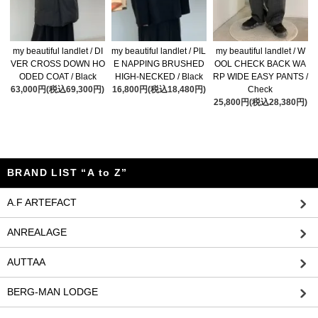
my beautiful landlet / DI
my beautiful landlet / PIL
my beautiful landlet / W
VER CROSS DOWN HO
E NAPPING BRUSHED
OOL CHECK BACK WA
ODED COAT / Black
HIGH-NECKED / Black
RP WIDE EASY PANTS /
63,000円(税込69,300円)
16,800円(税込18,480円)
Check
25,800円(税込28,380円)
BRAND LIST “A to Z”
A.F ARTEFACT
ANREALAGE
AUTTAA
BERG-MAN LODGE