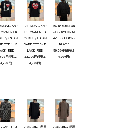
 MUSICIAN /
LAD MUSICIAN /
my beautiful lan
RMANENT R
PERMANENT R
dlet / NYLON M
KER pt STAN
OCKER pt STAN
A-1 BLOUSON /
D TEE 4 / B
DARD TEE 5 / B
BLACK
LACK×RED
LACK×RED
59,000円(税込6
,000円(税込1
12,000円(税込1
4,900円)
3,200円)
3,200円)
AAOV / BIAS
prasthana / 基層
prasthana / 基層