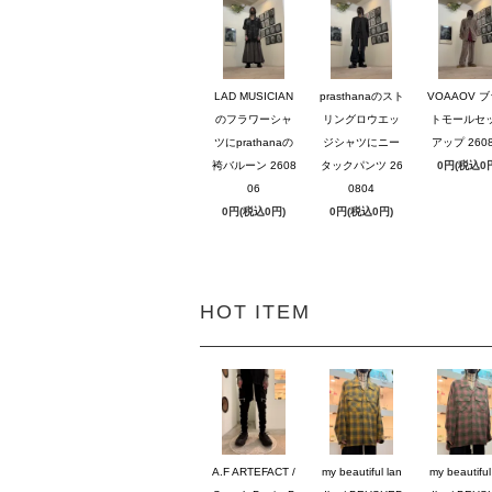
LAD MUSICIAN
prasthanaのスト
VOAAOV 
のフラワーシャ
リングロウエッ
トモールセ
ツにprathanaの
ジシャツにニー
アップ 2608
袴バルーン 2608
タックパンツ 26
0円(税込0
06
0804
0円(税込0円)
0円(税込0円)
HOT ITEM
A.F ARTEFACT /
my beautiful lan
my beautiful