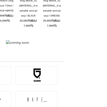
RDER Long
long sleeve_01
long sleeve_01
eve T-Shirt /
(MATERIAL_A:w
(MATERIAL_A:w
ACK×WHITE
ashable wool jer
ashable wool jer
,000円(税込1
sey) / BLACK
sey) / GREIGE
6,500円)
25,000円(税込2
25,000円(税込2
7,500円)
7,500円)