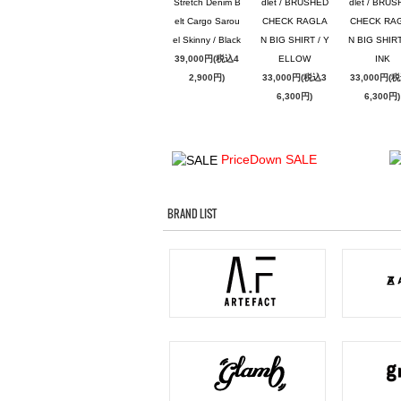
Stretch Denim B
dlet / BRUSHED
dlet / BRU
elt Cargo Sarou
CHECK RAGLA
CHECK RA
el Skinny / Black
N BIG SHIRT / Y
N BIG SHIRT
39,000円(税込4
ELLOW
INK
2,900円)
33,000円(税込3
33,000円(
6,300円)
6,300円)
PriceDown SALE
BRAND LIST