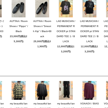
ブライ
AUTTAA / Room
AUTTAA / Room
LAD MUSICIAN /
LAD MUSICIAN /
LAD
ット
Shoes i “Pippo” /
Shoes ii “Smoot
PERMANENT R
PERMANENT R
PE
03
Black
h Kip” / Black×Bl
OCKER pt STAN
OCKER pt STAN
OC
円)
23,000円(税込2
ack
DARD TEE 1 / B
DARD TEE 2 / B
DAR
5,300円)
29,000円(税込3
LACK
LACK
1,900円)
12,000円(税込1
12,000円(税込1
12
3,200円)
3,200円)
 lan
my beautiful lan
my beautiful lan
my beautiful lan
VOAAOV / BIAS
VO