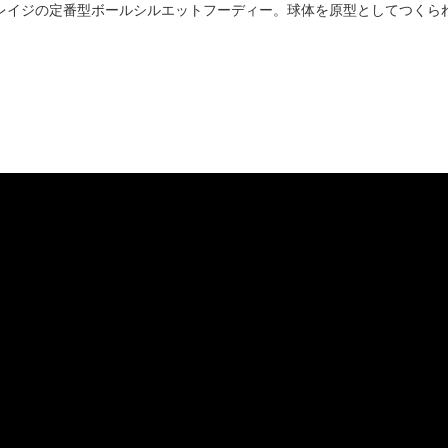
、アンリアレイジの定番型ボールシルエットフーディー。球体を原型としてつ