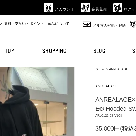
アカウント
会員登録
ログイ
送料・支払い・ポイント・返品について
メルマガ登録・解除
TOP
SHOPPING
BLOG
S
ホーム
>
ANREALAGE
ANREALAGE
ANREALAGE×C
E® Hooded Swea
ARL0122-C8-V108
35,000円(税込3