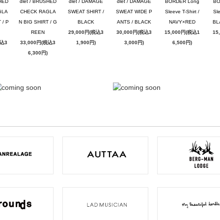
SHED
dlet / BRUSHED
dlet / DAMAGE
dlet / DAMAGE
BORDER Long
BO
GLA
CHECK RAGLA
SWEAT SHIRT /
SWEAT WIDE P
Sleeve T-Shirt /
Sle
 / P
N BIG SHIRT / G
BLACK
ANTS / BLACK
NAVY×RED
BL
REEN
29,000円(税込3
30,000円(税込3
15,000円(税込1
15
税込3
33,000円(税込3
1,900円)
3,000円)
6,500円)
6,300円)