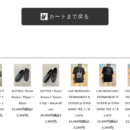
カートまで戻る
ACT
AUTTAA / Room
AUTTAA / Room
LAD MUSICIAN /
LAD MUSICIAN /
LAD
グス
Shoes i “Pippo” /
Shoes ii “Smoot
PERMANENT R
PERMANENT R
PE
ット
Black
h Kip” / Black×Bl
OCKER pt STAN
OCKER pt STAN
OC
02
23,000円(税込2
ack
DARD TEE 1 / B
DARD TEE 2 / B
DAR
円)
5,300円)
29,000円(税込3
LACK
LACK
1,900円)
12,000円(税込1
12,000円(税込1
12
3,200円)
3,200円)