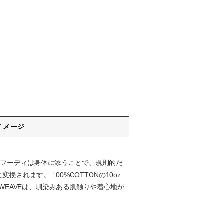
イメージ
るフーディは身体に添うことで、規則的だ
れます。 100%COTTONの10oz
SE WEAVEは、馴染みある肌触りや着心地が