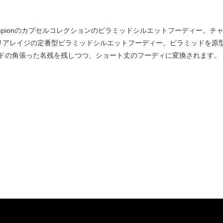
hampionのカプセルコレクションのピラミッドシルエットフーディー。チャンピ
使用し、アンリアレイジの定番型ピラミッドシルエットフーディー。ピラミッド
ドの角張った名残を残しつつ、ショート丈のフーディに変換されます。