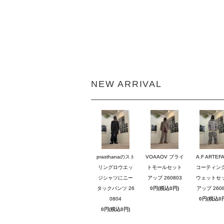
NEW ARRIVAL
prasthanaのスト
VOAAOV ブライ
A.F ARTEF
リングロウエッ
トモールセット
コーティン
ジシャツにニー
アップ 260803
ウェットセ
タックパンツ 26
0円(税込0円)
アップ 2608
0804
0円(税込0
0円(税込0円)