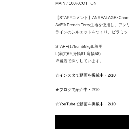
MAIN / 100%COTTON
【STAFFコメント】ANREALAGE×C
AVE® French Terry生地を
ラインのシルエットをつくり、ピラミッ
STAFF(175cm55kg)L着用
L(着丈69,身幅81,肩幅58)
※当店で採寸しています。
☆
インスタで動画を掲載中・2/10
★
ブログで紹介中・2/10
☆
YouTubeで動画を掲載中・2/10