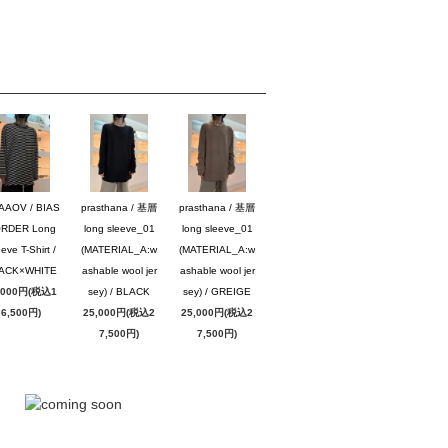
AAOV / BIAS
prasthana / 基層
prasthana / 基層
RDER Long
long sleeve_01
long sleeve_01
eve T-Shirt /
(MATERIAL_A:w
(MATERIAL_A:w
ACK×WHITE
ashable wool jer
ashable wool jer
,000円(税込1
sey) / BLACK
sey) / GREIGE
6,500円)
25,000円(税込2
25,000円(税込2
7,500円)
7,500円)