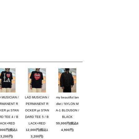
 MUSICIAN /
LAD MUSICIAN /
my beautiful lan
RMANENT R
PERMANENT R
dlet / NYLON M
KER pt STAN
OCKER pt STAN
A-1 BLOUSON /
D TEE 4 / B
DARD TEE 5 / B
BLACK
LACK×RED
LACK×RED
59,000円(税込6
,000円(税込1
12,000円(税込1
4,900円)
3,200円)
3,200円)