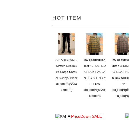
HOT ITEM
A.F ARTEFACT /
my beautiful lan
my beautiful
Stretch Denim B
dlet / BRUSHED
dlet / BRU
elt Cargo Sarou
CHECK RAGLA
CHECK RA
el Skinny / Black
N BIG SHIRT / Y
N BIG SHIRT
39,000円(税込4
ELLOW
INK
2,900円)
33,000円(税込3
33,000円(
6,300円)
6,300円)
PriceDown SALE