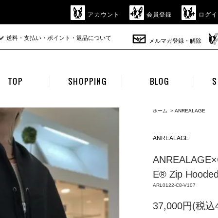
アカウント
会員登録
ログイ
送料・支払い・ポイント・返品について
メルマガ登録・解除
TOP
SHOPPING
BLOG
S
ホーム
>
ANREALAGE
ANREALAGE
ANREALAGE×C
E® Zip Hooded 
ARL0122-C8-V107
37,000円(税込4