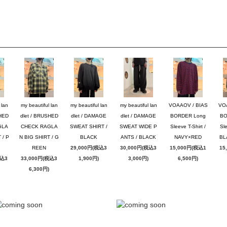
 lan
my beautiful lan
my beautiful lan
my beautiful lan
VOAAOV / BIAS
VO
SHED
dlet / BRUSHED
dlet / DAMAGE
dlet / DAMAGE
BORDER Long
BO
GLA
CHECK RAGLA
SWEAT SHIRT /
SWEAT WIDE P
Sleeve T-Shirt /
Sle
 / P
N BIG SHIRT / G
BLACK
ANTS / BLACK
NAVY×RED
BL
REEN
29,000円(税込3
30,000円(税込3
15,000円(税込1
15
税込3
33,000円(税込3
1,900円)
3,000円)
6,500円)
6,300円)