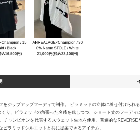
Champion / 15
ANREALAGE×Champion / 30
rt / Black
0% Name STOLE / White
税込16,500円)
21,000円(税込23,100円)
明
フをジップアップフーディで制作。 ピラミッドの立体に着せ付けられ
くり、ピラミッドの角張った名残を残しつつ、ショート丈のフーディに変換さ
Terryである、チャンピオンを代表するスウェット生地を使用。普遍的なREVER
なピラミッドシルエットと共に提案できるアイテム。