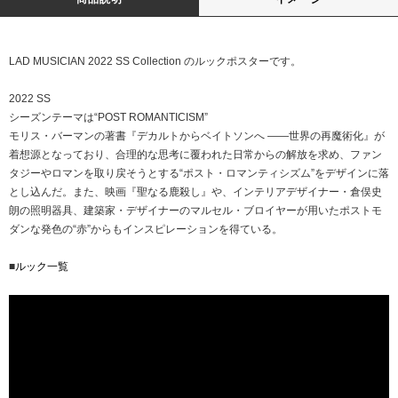
LAD MUSICIAN 2022 SS Collection のルックポスターです。
2022 SS
シーズンテーマは“POST ROMANTICISM”
モリス・バーマンの著書『デカルトからベイトソンへ ――世界の再魔術化』が
着想源となっており、合理的な思考に覆われた日常からの解放を求め、ファン
タジーやロマンを取り戻そうとする“ポスト・ロマンティシズム”をデザインに落
とし込んだ。また、映画『聖なる鹿殺し』や、インテリアデザイナー・倉俣史
朗の照明器具、建築家・デザイナーのマルセル・ブロイヤーが用いたポストモ
ダンな発色の“赤”からもインスピレーションを得ている。
■
ルック一覧