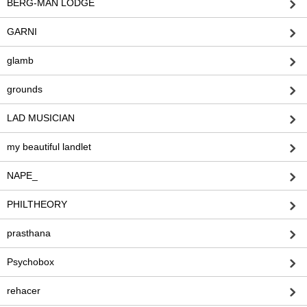
BERG-MAN LODGE
GARNI
glamb
grounds
LAD MUSICIAN
my beautiful landlet
NAPE_
PHILTHEORY
prasthana
Psychobox
rehacer