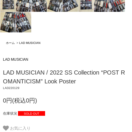
ホーム
>
LAD MUSICIAN
LAD MUSICIAN
LAD MUSICIAN / 2022 SS Collection “POST R
OMANTICISM” Look Poster
LAD220129
0円(税込0円)
在庫状況
SOLD OUT
お気に入り