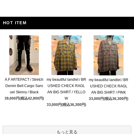
HOT ITEM
A.F ARTEFACT / Stretch
my beautiful landlet / BR
my beautiful landlet / BR
Denim Belt Cargo Saro
USHED CHECK RAGL
USHED CHECK RAGL
uel Skinny / Black
AN BIG SHIRT / YELLO
AN BIG SHIRT / PINK
39,000円(税込42,900円)
W
33,000円(税込36,300円)
33,000円(税込36,300円)
もっと見る