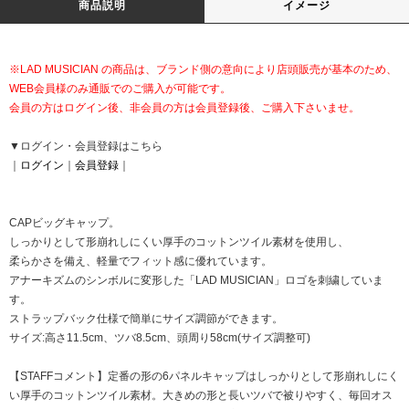
商品説明
イメージ
※LAD MUSICIAN の商品は、ブランド側の意向により店頭販売が基本のため、
WEB会員様のみ通販でのご購入が可能です。
会員の方はログイン後、非会員の方は会員登録後、ご購入下さいませ。
▼ログイン・会員登録はこちら
｜
ログイン
｜
会員登録
｜
CAPビッグキャップ。
しっかりとして形崩れしにくい厚手のコットンツイル素材を使用し、
柔らかさを備え、軽量でフィット感に優れています。
アナーキズムのシンボルに変形した「LAD MUSICIAN」ロゴを刺繍していま
す。
ストラップバック仕様で簡単にサイズ調節ができます。
サイズ:高さ11.5cm、ツバ8.5cm、頭周り58cm(サイズ調整可)
【STAFFコメント】定番の形の6パネルキャップはしっかりとして形崩れしにく
い厚手のコットンツイル素材。大きめの形と長いツバで被りやすく、毎回オス