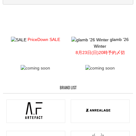
PriceDown SALE
glamb '26
Winter
8月23日(日)20時予約〆切
BRAND LIST