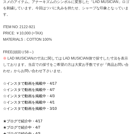
スメのアイテム。アナーキズムのシンボルに変形した「LAD MUSICIAN」ロゴ
を刺繍しています。今回はツバに丸みを持たせ、シャープな印象となっていま
す。
ITEM NO: 2122-921
PRICE: ￥10,000 (+TAX)
MATERIALS：COTTON 100%
FREE(頭回り58～)
※
LAD MUSICIANの寸法に関しては LAD MUSICIAN側で採寸した寸法を表示
しております。当店での採寸をご希望の方は大変お手数ですが『商品お問い合
わせ』からお問い合わせ下さいませ。
☆
インスタで動画を掲載中・4/17
☆
インスタで動画を掲載中・4/7
☆
インスタで動画を掲載中・4/3
☆
インスタで動画を掲載中・4/1
☆
インスタで動画を掲載中・3/10
★
ブログで紹介中・4/17
★
ブログで紹介中・4/7
★
ブログで紹介中・4/3