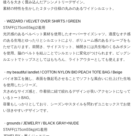
後ろを大きく畳み込んだアシンメトリーデザイン。
素材の特性を生かした２タック仕様の丸みのあるワイドシルエット。
・
WIZZARD / VELVET OVER SHIRTS / GREEN
STAFF(175cm55kg)2着用
光沢感のあるベルベット素材を使用したオーバーサイズシャツ。 適度なオチ感
のある生地とゆったりとシルエットにより、ボリューム感のある ドレープをも
たせております。 前開き、サイドスリット、袖開きには共生地のくるみボタン
を使用。 脇のベルトを結ぶことでシルエットに変化がつけられます。 ビッグシ
ルエットでトップスとしてはもちろん、ライトアウターとしても使えます。
・
my beautiful landlet / COTTON NYLON BIO PEACH TOTE BAG / Beige
バイオ加工を施し、表面を微起毛させることでソフトな風合いに仕上げた生地
を使用したシリーズ。
大きめなサイズ感と、巾着状に紐で絞れるデザインが良いアクセントになって
いるトートBAG。
容量もしっかりとしており、シーズンやスタイルを問わずユニセックスでお使
い頂きやすいデザインです。
・
grounds / JEWELRY / BLACK GRAY×NUDE
STAFF(175cm55kg)41着用