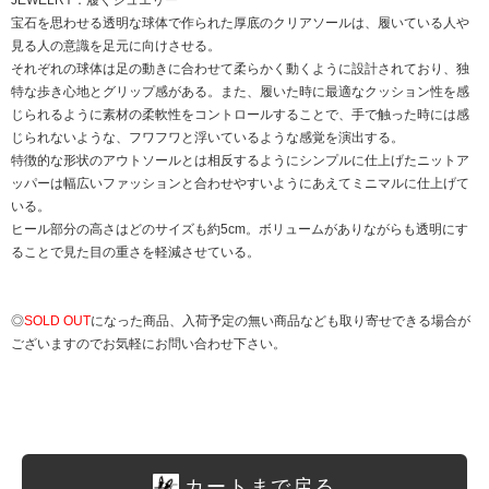
JEWELRY：履くジュエリー
宝石を思わせる透明な球体で作られた厚底のクリアソールは、履いている人や
見る人の意識を足元に向けさせる。
それぞれの球体は足の動きに合わせて柔らかく動くように設計されており、独
特な歩き心地とグリップ感がある。また、履いた時に最適なクッション性を感
じられるように素材の柔軟性をコントロールすることで、手で触った時には感
じられないような、フワフワと浮いているような感覚を演出する。
特徴的な形状のアウトソールとは相反するようにシンプルに仕上げたニットア
ッパーは幅広いファッションと合わせやすいようにあえてミニマルに仕上げて
いる。
ヒール部分の高さはどのサイズも約5cm。ボリュームがありながらも透明にす
ることで見た目の重さを軽減させている。
◎
SOLD OUT
になった商品、入荷予定の無い商品なども取り寄せできる場合が
ございますのでお気軽にお問い合わせ下さい。
カートまで戻る