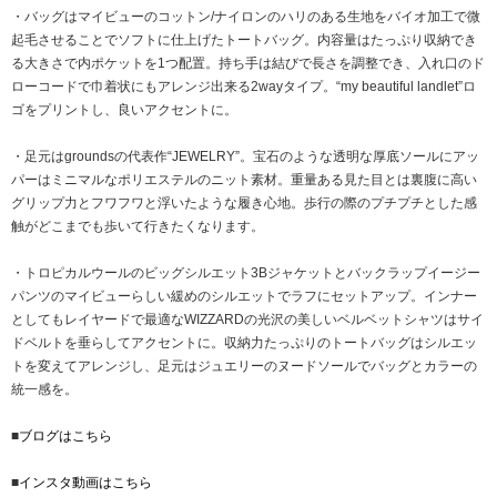
・バッグはマイビューのコットン/ナイロンのハリのある生地をバイオ加工で微
起毛させることでソフトに仕上げたトートバッグ。内容量はたっぷり収納でき
る大きさで内ポケットを1つ配置。持ち手は結びで長さを調整でき、入れ口のド
ローコードで巾着状にもアレンジ出来る2wayタイプ。“my beautiful landlet”ロ
ゴをプリントし、良いアクセントに。
・足元はgroundsの代表作“JEWELRY”。宝石のような透明な厚底ソールにアッ
パーはミニマルなポリエステルのニット素材。重量ある見た目とは裏腹に高い
グリップ力とフワフワと浮いたような履き心地。歩行の際のプチプチとした感
触がどこまでも歩いて行きたくなります。
・トロピカルウールのビッグシルエット3Bジャケットとバックラップイージー
パンツのマイビューらしい緩めのシルエットでラフにセットアップ。インナー
としてもレイヤードで最適なWIZZARDの光沢の美しいベルベットシャツはサイ
ドベルトを垂らしてアクセントに。収納力たっぷりのトートバッグはシルエッ
トを変えてアレンジし、足元はジュエリーのヌードソールでバッグとカラーの
統一感を。
■
ブログはこちら
■
インスタ動画はこちら