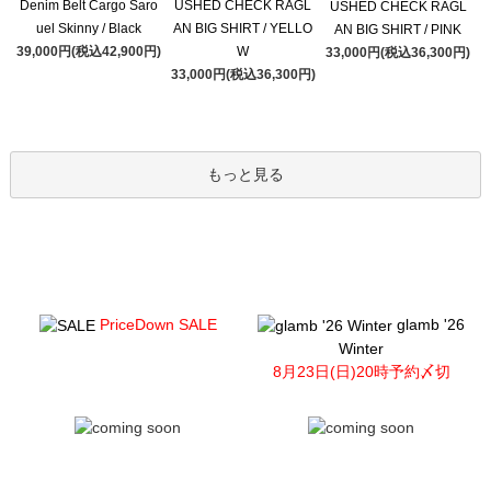
Denim Belt Cargo Saro
USHED CHECK RAGL
USHED CHECK RAGL
uel Skinny / Black
AN BIG SHIRT / YELLO
AN BIG SHIRT / PINK
39,000円(税込42,900円)
W
33,000円(税込36,300円)
33,000円(税込36,300円)
もっと見る
PriceDown SALE
glamb '26
Winter
8月23日(日)20時予約〆切