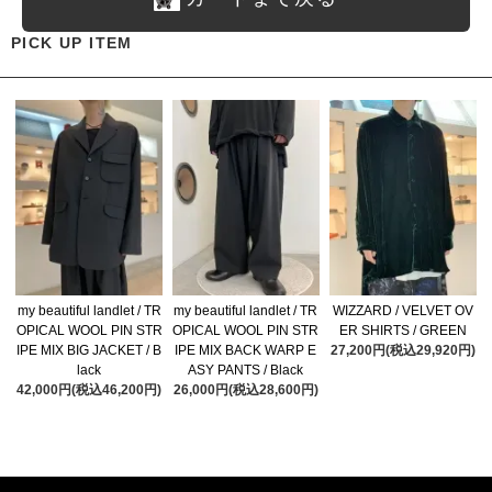
PICK UP ITEM
my beautiful landlet / TR
my beautiful landlet / TR
WIZZARD / VELVET OV
OPICAL WOOL PIN STR
OPICAL WOOL PIN STR
ER SHIRTS / GREEN
IPE MIX BIG JACKET / B
IPE MIX BACK WARP E
27,200円(税込29,920円)
lack
ASY PANTS / Black
42,000円(税込46,200円)
26,000円(税込28,600円)