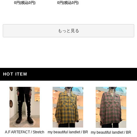
0円(税込0円)
0円(税込0円)
もっと見る
HOT ITEM
A.F ARTEFACT / Stretch
my beautiful landlet / BR
my beautiful landlet / BR