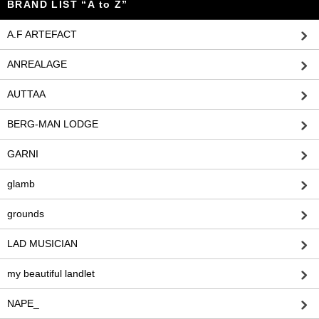
BRAND LIST “A to Z”
A.F ARTEFACT
ANREALAGE
AUTTAA
BERG-MAN LODGE
GARNI
glamb
grounds
LAD MUSICIAN
my beautiful landlet
NAPE_