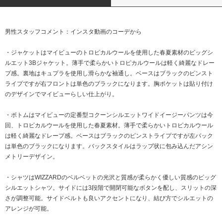
男性スタッフコメント：インスタ動画のコーデから
・ジャケットはマイビューのトロピカルウールを使用した春夏素材のビッグシ
ルエット3Bジャケット。薄手で柔らかいトロピカルウールは軽く綺麗なドレー
プ感。裏地はキュプラを使用し滑らかな袖通し。ベースはブラックのピンスト
ライプですが右フロントは単色のブラックになります。胸ポケットは貼り付け
のデザインでマイビューらしい仕上がり。
・ボトムはマイビューの定番型コクーンシルエットワイドイージーパンツは今
回、トロピカルウールを使用した春夏素材。薄手で柔らかいトロピカルウール
は軽く綺麗なドレープ感。ベースはブラックのピンストライプですが左バック
は単色のブラックになります。バックスタイルはラップ状に包み込んだアシン
メトリーデザイン。
・シャツはWIZZARDのベルベットの光沢と質感が柔らかく優しい質感のビッグ
シルエットシャツ。サイドには3段階で開閉可能なボタンを配し、スリットの深
さが調整可能。サイドベルトも良いアクセントになり、結び方でシルエットの
アレンジが可能。