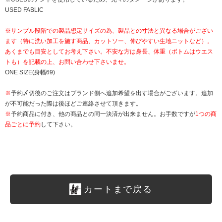
USED FABLIC
※サンプル段階での製品想定サイズの為、製品との寸法と異なる場合がござい
ます（特に洗い加工を施す商品、カットソー、伸びやすい生地ニットなど）。
あくまでも目安としてお考え下さい。不安な方は身長、体重（ボトムはウエス
トも）を記載の上、お問い合わせ下さいませ。
ONE SIZE(身幅69)
※
予約〆切後のご注文はブランド側へ追加希望を出す場合がございます。追加
が不可能だった際は後ほどご連絡させて頂きます。
※
予約商品に付き、他の商品との同一決済が出来ません。お手数ですが
1つの商
品ごとに予約
して下さい。
カートまで戻る