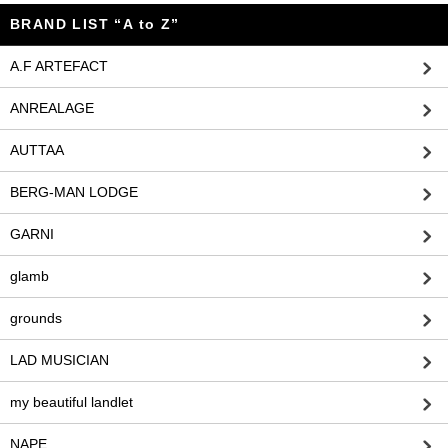
BRAND LIST “A to Z”
A.F ARTEFACT
ANREALAGE
AUTTAA
BERG-MAN LODGE
GARNI
glamb
grounds
LAD MUSICIAN
my beautiful landlet
NAPE_