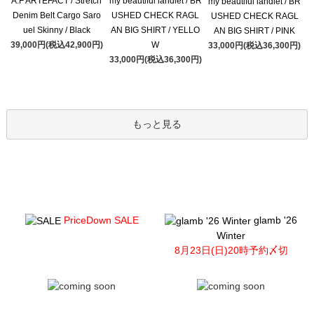
A.F ARTEFACT / Stretch
my beautiful landlet / BR
my beautiful landlet / BR
Denim Belt Cargo Saro
USHED CHECK RAGL
USHED CHECK RAGL
uel Skinny / Black
AN BIG SHIRT / YELLO
AN BIG SHIRT / PINK
39,000円(税込42,900円)
W
33,000円(税込36,300円)
33,000円(税込36,300円)
もっと見る
PriceDown SALE
glamb '26
Winter
8月23日(日)20時予約〆切