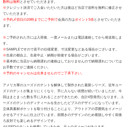
数料は無料
とさせていただきます。
※
クレジット決済でご入金いただいた方は後ほど当店で送料を無料に修正させ
ていただきます。
※
予約〆切日の20時までにご予約で
会員の方は
ポイント5倍
とさせていただき
ます。
※
ご予約された方には入荷後、一度メールまたは電話連絡してから発送致しま
す。
※
SAMPLEですので若干の仕様変更、寸法変更などある場合がございます。
※
生産の都合上、生産中止・納期が前後する場合がございます。
※
基本的に当店から納期遅れの連絡はしておりませんので納期遅れについては
お手数ですがご連絡ください。
※予約のキャンセルは出来ませんのでご了承下さい。
アメリカ軍のユーズドのテントを解体して製作された最新シリーズ。近年ユー
ズドのテントが集まりにくくなり、手に入らない状態が続いていましたが、今
回はまとまった数を手に入れることができたため、合計4型発売になります。ユ
ーズドのテントのディティールを生かしたビブスのデザインになっています。
立体異素材ポケットを取り付けることにより、アウトドアの雰囲気をイメージ
させるアイテムに仕上げています。前開きのデザインのため着脱しやすく前後
ろ反対でも楽しめるデザインです。
※USEDのテントを使用しているため、元々のダメージがあります。