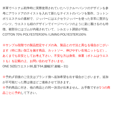
米軍でベトナム戦争時に実際使用されていたヘリクルーパンツのデザインを参
考にアウトドアのテイストを入れて新たなテイストのパンツを製作。コットン
ポリエステルの素材で、ジッパーにはエクセラジッパーを使った非常に贅沢な
パンツ。ウエストも紐のデザインでイージーパンツのように楽に履けるのも特
徴。裾部分にはゴムが内蔵されていて、シルエット調節が可能。
COTTON 70% POLYESTER30% / LINING POLYESTER100%
※サンプル段階での製品想定サイズの為、製品との寸法と異なる場合がござい
ます（特に洗い加工を施す商品、カットソー、伸びやすい生地ニットなど）。
あくまでも目安としてお考え下さい。不安な方は身長、体重（ボトムはウエス
トも）を記載の上、お問い合わせ下さいませ。
ONE SIZE(ウエスト86,股下64,腿幅37,裾幅～31)
※
予約〆切後のご注文はブランド側へ追加希望を出す場合がございます。追加
が不可能だった際は後ほどご連絡させて頂きます。
※
予約商品に付き、他の商品との同一決済が出来ません。お手数ですが
1つの商
品ごとに予約
して下さい。