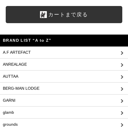
カートまで戻る
BRAND LIST “A to Z”
A.F ARTEFACT
ANREALAGE
AUTTAA
BERG-MAN LODGE
GARNI
glamb
grounds