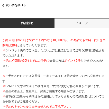
買い物を続ける
商品説明
イメージ
予約〆切日の20時までにご予約の方は10,000円以下の商品でも送料・代引き手
数料は無料
とさせていただきます。
※
クレジット決済でご入金いただいた方は後ほど当店で送料を無料に修正させ
ていただきます。
※
予約〆切日の20時までにご予約で
会員の方は
ポイント5倍
とさせていただき
ます。
※
ご予約された方には入荷後、一度メールまたは電話連絡してから発送致しま
す。
※
SAMPLEですので若干の仕様変更、寸法変更などある場合がございます。
※
生産の都合上、生産中止・納期が前後する場合がございます。
※
基本的に当店から納期遅れの連絡はしておりませんので納期遅れについては
お手数ですがご連絡ください。
※予約のキャンセルは出来ませんのでご了承下さい。