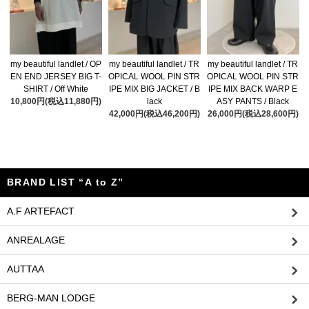
my beautiful landlet / OP
my beautiful landlet / TR
my beautiful landlet / TR
EN END JERSEY BIG T-
OPICAL WOOL PIN STR
OPICAL WOOL PIN STR
SHIRT / Off White
IPE MIX BIG JACKET / B
IPE MIX BACK WARP E
10,800円(税込11,880円)
lack
ASY PANTS / Black
42,000円(税込46,200円)
26,000円(税込28,600円)
BRAND LIST “A to Z”
A.F ARTEFACT
ANREALAGE
AUTTAA
BERG-MAN LODGE