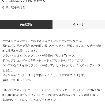
この商品について問い合わせる
買い物を続ける
商品説明
イメージ
オールシーズン着ることのできるコットンジャージーシリーズ。
透けにくい厚みで肌馴染みの良い優しいタッチと、程良いカジュアル感が特徴
的な生地を使用しています。
ブランドロゴとバックプリントが特徴のプリントTシャツ。
ドロップショルダーのBIGシルエットとプリントのバランスが◎
シンプルなスタイルにプリントが良いアクセントになり、メンズ・レディース
ともに、
メインからインナー使いまで幅広くユニセックスで着て頂けます。
素材：COTTON 100%
【STAFFコメント】マイビューらしいビッグシルエットカットソーに“my beaut
iful landlet”のロゴをプリント。バックには立体感のあるラインを刺繍を施し、
太めのリブ、ドロップショルダーもポイント。