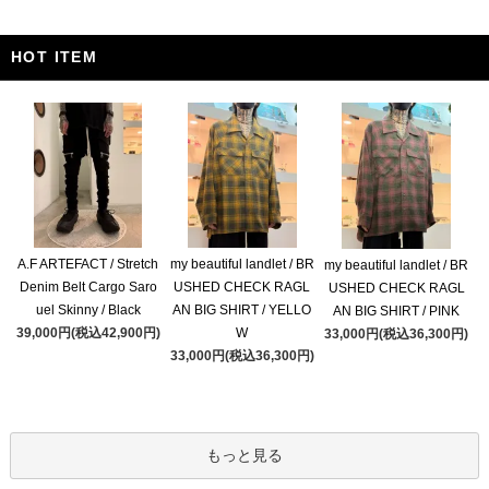
HOT ITEM
A.F ARTEFACT / Stretch
my beautiful landlet / BR
my beautiful landlet / BR
Denim Belt Cargo Saro
USHED CHECK RAGL
USHED CHECK RAGL
uel Skinny / Black
AN BIG SHIRT / YELLO
AN BIG SHIRT / PINK
39,000円(税込42,900円)
W
33,000円(税込36,300円)
33,000円(税込36,300円)
もっと見る