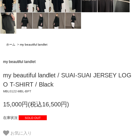
ホーム
>
my beautiful landlet
my beautiful landlet
my beautiful landlet / SUAI-SUAI JERSEY LOG
O T-SHIRT / Black
MBL0122-MBL-BPT
15,000円(税込16,500円)
在庫状況
SOLD OUT
お気に入り