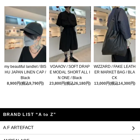
my beautiful landlet / BIS
VOAAOV / SOFT DRAP
WIZZARD / FAKE LEATH
HU JAPAN LINEN CAP /
E MODAL SHORT ALL I
ER MARKET BAG / BLA
Black
N ONE / Black
CK
8,900円(税込9,790円)
23,800円(税込26,180円)
13,000円(税込14,300円)
BRAND LIST “A to Z”
A.F ARTEFACT