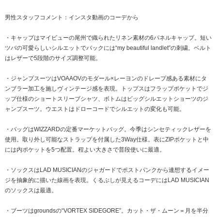
男性スタッフコメント：インスタ動画のコーデから
・キャップはマイビューの尾州で織られたリネン素材の6パネルキャップ。短い
ツバの可愛らしいシルエットでバックには“my beautiful landlet”の刺繍。ベルト
はレザーで5段階のサイズ調整可能。
・ジャンプスーツはVOAAOVのモダール×レーヨンのドレープ感ある素材にタ
ンブラー加工を施しヴィンテージ感を表現。トップスはフラップポケットでジ
ップ仕様のショートスリーブシャツ、ボトムはビッグシルエットショーツのジ
ャンプスーツ。ウエストはドローコードでシルエットの変化も可能。
・バッグはWIZZARDの定番マーケットバッグ。今季はシンセティックレザーを
使用。取り外し可能なストラップを付属した3Way仕様。表にZIPポケットと中
には内ポケットを5つ配置。程よい大きさで普段使いに最適。
・ソックスはLAD MUSICIANのジャガードでポストパンクから連想するイメー
ジを抽象的に描いた線画を表現。くるぶしが見えるコーデにはLAD MUSICIAN
のソックスは最適。
・ブーツはgroundsの“VORTEX SIDEGORE”。カット・ザ・ムーン＝月を半分