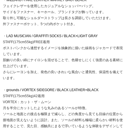
・
WIZZARD / FAKE LEATHER MARKET BAG / BLACK
フェイクレザーを使用したカジュアルなショッパーバッグ。
サイドをファスナー、キーホール、ブランドタグが飾っています。
取り外し可能なショルダーストラップは長さを調節していただけます。
外ファスナーポケット、5つの内ポケット付き。
・
LAD MUSICIAN / GRAFFITI SOCKS / BLACK×LIGHT GRAY
STAFF(175cm55kg)FREE着用
ポストパンクから連想するイメージを抽象的に描いた線画をジャカードで表現
しています。
肌触りの良い綿にナイロンを混ぜることで、色褪せしにくく強度のある素材に
仕上げています。
さらにレーヨンを加え、発色の良いきれいな風合いと通気性、保温性を備えて
います。
・
grounds / VORTEX SIDEGORE / BLACK LEATHER×BLACK
STAFF(175cm55kg)42着用
VORTEX：カット・ザ・ムーン
月を半分にカットしたような丸みのあるソールが特徴。
ソールと地面との接点を極限まで減らし、どの角度から見ても目線の位置から
接地面が見えないように設計。また、ソールの材料も極端に柔らかい材料を使
用することで、見た目、感触共にまるで浮いているような体験をデザインして