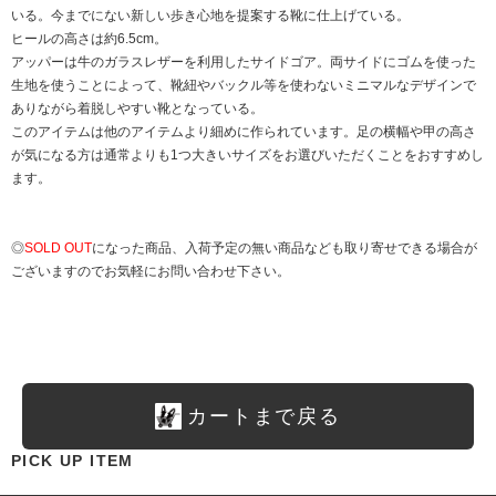
いる。今までにない新しい歩き心地を提案する靴に仕上げている。
ヒールの高さは約6.5cm。
アッパーは牛のガラスレザーを利用したサイドゴア。両サイドにゴムを使った
生地を使うことによって、靴紐やバックル等を使わないミニマルなデザインで
ありながら着脱しやすい靴となっている。
このアイテムは他のアイテムより細めに作られています。足の横幅や甲の高さ
が気になる方は通常よりも1つ大きいサイズをお選びいただくことをおすすめし
ます。
◎
SOLD OUT
になった商品、入荷予定の無い商品なども取り寄せできる場合が
ございますのでお気軽にお問い合わせ下さい。
カートまで戻る
PICK UP ITEM