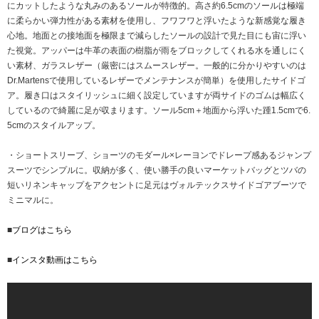
にカットしたような丸みのあるソールが特徴的。高さ約6.5cmのソールは極端
に柔らかい弾力性がある素材を使用し、フワフワと浮いたような新感覚な履き
心地。地面との接地面を極限まで減らしたソールの設計で見た目にも宙に浮い
た視覚。アッパーは牛革の表面の樹脂が雨をブロックしてくれる水を通しにく
い素材、ガラスレザー（厳密にはスムースレザー。一般的に分かりやすいのは
Dr.Martensで使用しているレザーでメンテナンスが簡単）を使用したサイドゴ
ア。履き口はスタイリッシュに細く設定していますが両サイドのゴムは幅広く
しているので綺麗に足が収まります。ソール5cm＋地面から浮いた踵1.5cmで6.
5cmのスタイルアップ。
・ショートスリーブ、ショーツのモダール×レーヨンでドレープ感あるジャンプ
スーツでシンプルに。収納が多く、使い勝手の良いマーケットバッグとツバの
短いリネンキャップをアクセントに足元はヴォルテックスサイドゴアブーツで
ミニマルに。
■
ブログはこちら
■
インスタ動画はこちら