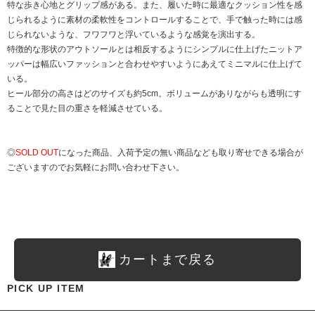
特な歩き心地とグリップ感がある。また、履いた時に最適なクッション性を感
じられるように素材の柔軟性をコントロールすることで、手で触った時には感
じられないような、フワフワと浮いているような感覚を演出する。
特徴的な形状のアウトソールとは相反するようにシンプルに仕上げたニットア
ッパーは幅広いファッションと合わせやすいようにあえてミニマルに仕上げて
いる。
ヒール部分の高さはどのサイズも約5cm。ボリュームがありながらも透明にす
ることで見た目の重さを軽減させている。
◎
SOLD OUT
になった商品、入荷予定の無い商品なども取り寄せできる場合が
ございますのでお気軽にお問い合わせ下さい。
カートまで戻る
PICK UP ITEM