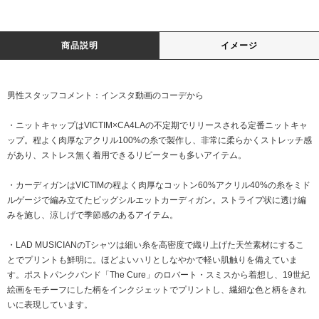
商品説明
イメージ
男性スタッフコメント：インスタ動画のコーデから
・ニットキャップはVICTIM×CA4LAの不定期でリリースされる定番ニットキャ
ップ。程よく肉厚なアクリル100%の糸で製作し、非常に柔らかくストレッチ感
があり、ストレス無く着用できるリピーターも多いアイテム。
・カーディガンはVICTIMの程よく肉厚なコットン60%アクリル40%の糸をミド
ルゲージで編み立てたビッグシルエットカーディガン。ストライプ状に透け編
みを施し、涼しげで季節感のあるアイテム。
・LAD MUSICIANのTシャツは細い糸を高密度で織り上げた天竺素材にするこ
とでプリントも鮮明に。ほどよいハリとしなやかで軽い肌触りを備えていま
す。ポストパンクバンド「The Cure」のロバート・スミスから着想し、19世紀
絵画をモチーフにした柄をインクジェットでプリントし、繊細な色と柄をきれ
いに表現しています。