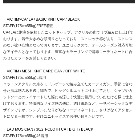
・
VICTIM×CA4LA / BASIC KNIT CAP / BLACK
STAFF(175cm55kg)FREE着用
CA4LAに別注を依頼したニットキャップ。アクリルの糸でリブ編みに仕上げて
おります。若干大きめな頭周りとなっており、ストレッチ感があり、ストレス
のない被り心地となっております。ユニセックスで、オールシーズン対応可能
なアイテムとなっております。豊富なカラーリングで是非コーディネートに合
わせたカラーをお試しください。
・
VICTIM / MESH KNIT CARDIGAN / OFF WHITE
STAFF(175cm55kg)L着用
コットンアクリルの糸をミドルゲージで編み立てたカーディガン。季節に合わ
せた清涼感のある透け編みで、ビッグシルエットに仕上げており、シャツやカ
ットソーとのレイヤードした際にも涼しく快適に着用していただける様に仕上
げております。特徴的なサイズ感の他に、透け編みなど、一見ベーシックなデ
ザインですが、シンプルになりがちなコーディネートに、さりげなくアクセン
トになる一枚です。ぜひユニセックスでお使い頂きたいです。
・
LAD MUSICIAN / 30/2 T-CLOTH CAT BIG T / BLACK
STAFF(175cm55kg)46着用