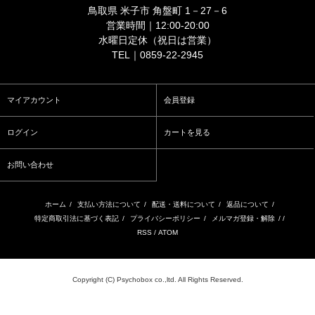
鳥取県 米子市 角盤町 1－27－6
営業時間｜12:00-20:00
水曜日定休（祝日は営業）
TEL｜0859-22-2945
マイアカウント
会員登録
ログイン
カートを見る
お問い合わせ
ホーム
/
支払い方法について
/
配送・送料について
/
返品について
/
特定商取引法に基づく表記
/
プライバシーポリシー
/
メルマガ登録・解除
/ /
RSS
/
ATOM
Copyright (C) Psychobox co.,ltd. All Rights Reserved.