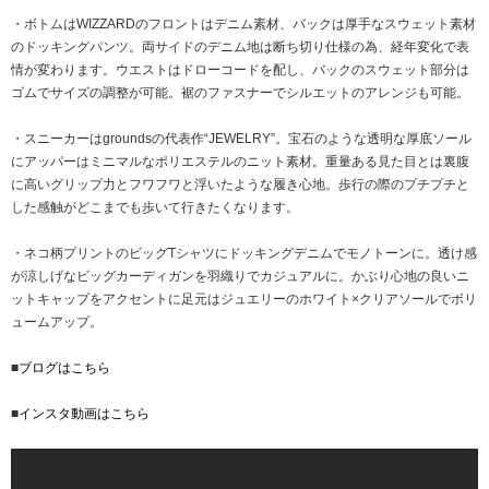
・ボトムはWIZZARDのフロントはデニム素材、バックは厚手なスウェット素材
のドッキングパンツ。両サイドのデニム地は断ち切り仕様の為、経年変化で表
情が変わります。ウエストはドローコードを配し、バックのスウェット部分は
ゴムでサイズの調整が可能。裾のファスナーでシルエットのアレンジも可能。
・スニーカーはgroundsの代表作“JEWELRY”。宝石のような透明な厚底ソール
にアッパーはミニマルなポリエステルのニット素材。重量ある見た目とは裏腹
に高いグリップ力とフワフワと浮いたような履き心地。歩行の際のプチプチと
した感触がどこまでも歩いて行きたくなります。
・ネコ柄プリントのビッグTシャツにドッキングデニムでモノトーンに。透け感
が涼しげなビッグカーディガンを羽織りでカジュアルに。かぶり心地の良いニ
ットキャップをアクセントに足元はジュエリーのホワイト×クリアソールでボリ
ュームアップ。
■
ブログはこちら
■
インスタ動画はこちら