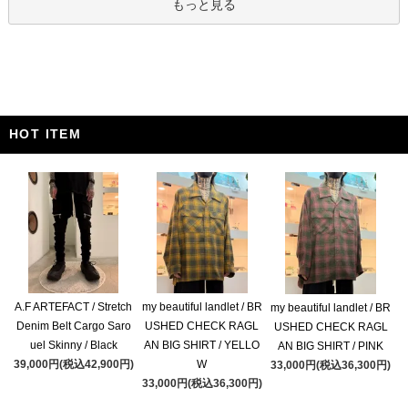
もっと見る
HOT ITEM
A.F ARTEFACT / Stretch
my beautiful landlet / BR
my beautiful landlet / BR
Denim Belt Cargo Saro
USHED CHECK RAGL
USHED CHECK RAGL
uel Skinny / Black
AN BIG SHIRT / YELLO
AN BIG SHIRT / PINK
39,000円(税込42,900円)
W
33,000円(税込36,300円)
33,000円(税込36,300円)