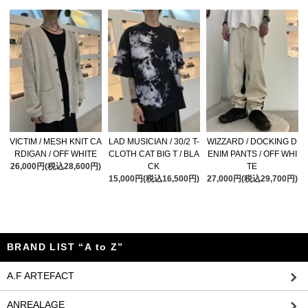
VICTIM / MESH KNIT CA
LAD MUSICIAN / 30/2 T-
WIZZARD / DOCKING D
RDIGAN / OFF WHITE
CLOTH CAT BIG T / BLA
ENIM PANTS / OFF WHI
26,000円(税込28,600円)
CK
TE
15,000円(税込16,500円)
27,000円(税込29,700円)
BRAND LIST “A to Z”
A.F ARTEFACT
ANREALAGE