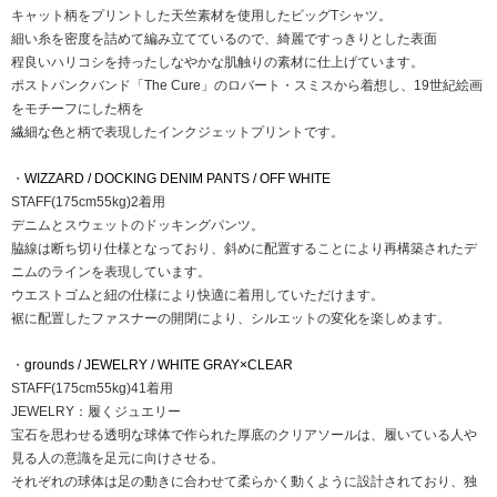
キャット柄をプリントした天竺素材を使用したビッグTシャツ。
細い糸を密度を詰めて編み立てているので、綺麗ですっきりとした表面
程良いハリコシを持ったしなやかな肌触りの素材に仕上げています。
ポストパンクバンド「The Cure」のロバート・スミスから着想し、19世紀絵画
をモチーフにした柄を
繊細な色と柄で表現したインクジェットプリントです。
・
WIZZARD / DOCKING DENIM PANTS / OFF WHITE
STAFF(175cm55kg)2着用
デニムとスウェットのドッキングパンツ。
脇線は断ち切り仕様となっており、斜めに配置することにより再構築されたデ
ニムのラインを表現しています。
ウエストゴムと紐の仕様により快適に着用していただけます。
裾に配置したファスナーの開閉により、シルエットの変化を楽しめます。
・
grounds / JEWELRY / WHITE GRAY×CLEAR
STAFF(175cm55kg)41着用
JEWELRY：履くジュエリー
宝石を思わせる透明な球体で作られた厚底のクリアソールは、履いている人や
見る人の意識を足元に向けさせる。
それぞれの球体は足の動きに合わせて柔らかく動くように設計されており、独