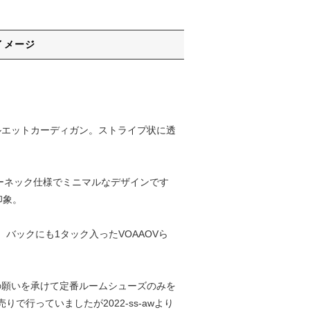
イメージ
シルエットカーディガン。ストライプ状に透
たキーネック仕様でミニマルなデザインです
印象。
ク、バックにも1タック入ったVOAAOVら
の願いを承けて定番ルームシューズのみを
で行っていましたが2022-ss-awより