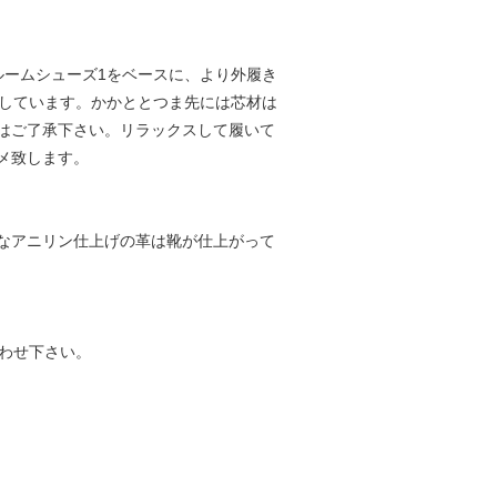
ルームシューズ1をベースに、より外履き
施しています。かかととつま先には芯材は
はご了承下さい。リラックスして履いて
メ致します。
なアニリン仕上げの革は靴が仕上がって
わせ下さい。