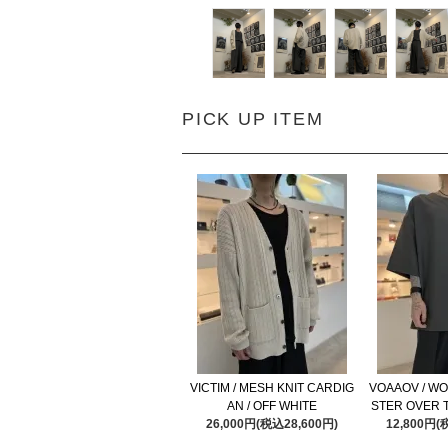
PICK UP ITEM
VICTIM / MESH KNIT CARDIG
VOAAOV / WO
AN / OFF WHITE
STER OVER T
26,000円(税込28,600円)
12,800円(