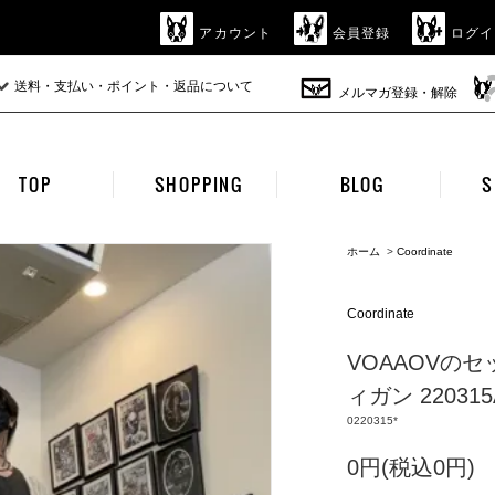
アカウント
会員登録
ログイ
送料・支払い・ポイント・返品について
メルマガ登録・解除
TOP
SHOPPING
BLOG
S
ホーム
>
Coordinate
Coordinate
VOAAOVのセ
ィガン 220315
0220315*
0円(税込0円)