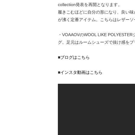
collection発表を再開となります。
履きこむほどに自分の形になり、良い味
が沸く定番アイテム。こちらはレザーソール
・VOAAOVのWOOL LIKE POL
グ。足元はルームシューズで抜け感をプ
■
ブログはこちら
■
インスタ動画はこちら