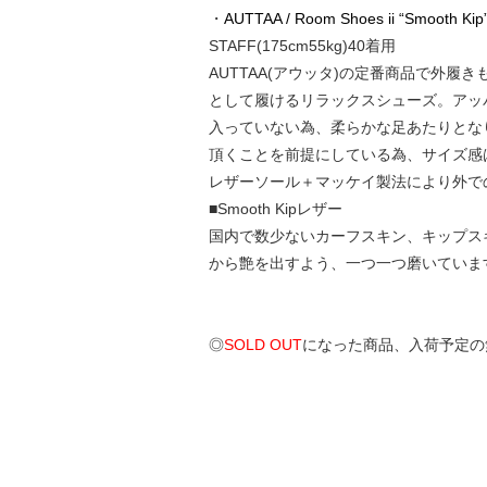
・
AUTTAA / Room Shoes ii “Smooth Kip”
STAFF(175cm55kg)40着用
AUTTAA(アウッタ)の定番商品で外
として履けるリラックスシューズ。アッ
入っていない為、柔らかな足あたりとな
頂くことを前提にしている為、サイズ感
レザーソール＋マッケイ製法により外で
■Smooth Kipレザー
国内で数少ないカーフスキン、キップス
から艶を出すよう、一つ一つ磨いていま
◎
SOLD OUT
になった商品、入荷予定の