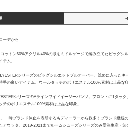
明
コーデから
厚なコットン60%アクリル40%の糸をミドルゲージで編み立てたビッグ
イテム。
KE POLYESTERシリーズのビッグシルエットプルオーバー。浅めに入っ
勝手の良いアイテム。ウールタッチのポリエステル100%素材は上品な
 POLYESTERシリーズのAラインワイドイージーパンツ。フロントに1タッ
ッチのポリエステル100%素材は上品な印象。
ーズ2。一時ブランド休止を表明するもディーラーから数多くブランド継続
ウッタ。2019-2021までルームシューズシリーズのみ受注生産・卸売り