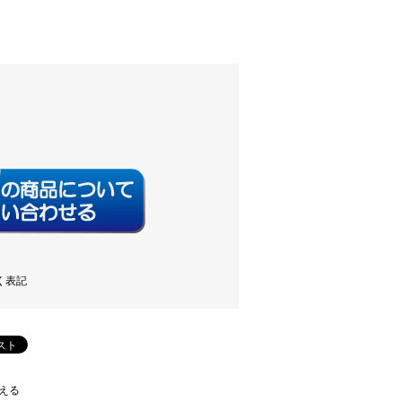
く表記
える