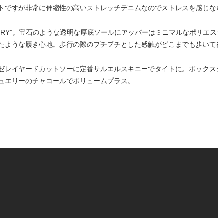
トですが非常に伸縮性の高いストレッチデニムなのでストレスを感じな
EWELRY”。宝石のような透明な厚底ソールにアッパーはミニマルなポリ
たような履き心地。歩行の際のプチプチとした感触がどこまでも歩いて
のガーゼレイヤードカットソーに定番サルエルスキニーでタイトに。ボックスシル
ュエリーのチャコールでボリュームプラス。