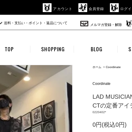
アカウント
会員登録
ログイ
送料・支払い・ポイント・返品について
メルマガ登録・解除
TOP
SHOPPING
BLOG
S
ホーム
>
Coordinate
Coordinate
LAD MUSIC
CTの定番アイテム
0220402*
0円(税込0円)