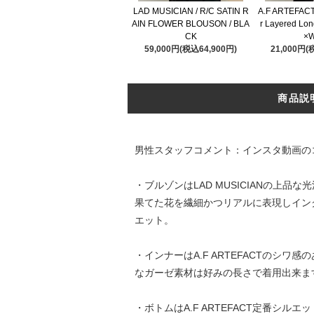
LAD MUSICIAN / R/C SATIN R
A.F ARTEFACT
AIN FLOWER BLOUSON / BLA
r Layered Lon
CK
×W
59,000円(税込64,900円)
21,000円(
商品説
男性スタッフコメント：インスタ動画の
・ブルゾンはLAD MUSICIANの
果てた花を繊細かつリアルに表現しイン
エット。
・インナーはA.F ARTEFACTの
なガーゼ素材は好みの長さで着用出来ま
・ボトムはA.F ARTEFACT定番