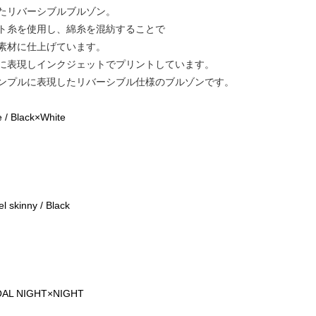
たリバーシブルブルゾン。
ト糸を使用し、綿糸を混紡することで
素材に仕上げています。
に表現しインクジェットでプリントしています。
ンプルに表現したリバーシブル仕様のブルゾンです。
 / Black×White
 skinny / Black
COAL NIGHT×NIGHT