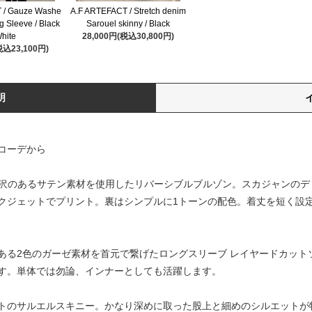
 / Gauze Washe
A.F ARTEFACT / Stretch denim
g Sleeve / Black
Sarouel skinny / Black
hite
28,000円(税込30,800円)
税込23,100円)
明
コーデから
上品な光沢のあるサテン素材を使用したリバーシブルブルゾン。スカジャン
クジェットでプリント。裏はシンプルに1トーンの配色。着丈を短く設
シワ感のある2色のガーゼ素材を首元で繋げたロングスリーブ レイヤードカ
す。単体では勿論、インナーとしても活躍します。
シルエットのサルエルスキニー。かなり深めに取った股上と細めのシルエッ