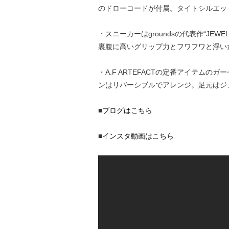
のドローコードが付属。タイトシルエッ
・スニーカーはgroundsの代表作“J
裏腹に高いグリップ力とフワフワと浮い
・A.F ARTEFACTの定番アイテム
ンはリバーシブルでアレンジ。足元はジ
■
ブログはこちら
■
インスタ動画はこちら