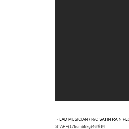
・
LAD MUSICIAN / R/C SATIN RAIN 
STAFF(175cm55kg)46着用