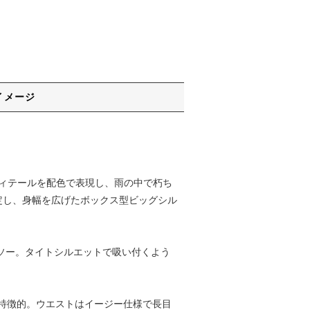
イメージ
のディテールを配色で表現し、雨の中で朽ち
定し、身幅を広げたボックス型ビッグシル
ットソー。タイトシルエットで吸い付くよう
トが特徴的。ウエストはイージー仕様で長目