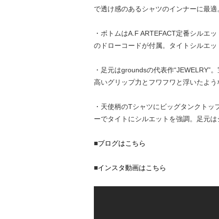
で透け感のあるシャツのインナーに最適
・ボトムはA.F ARTEFACT定番
のドローコードが付属。タイトシルエッ
・足元はgroundsの代表作“JEWE
高いグリップ力とフワフワと浮いたよう
・天使柄のTシャツにビッグタンクトッ
ーでタイトにシルエットを強調。足元は
■
ブログはこちら
■
インスタ動画はこちら