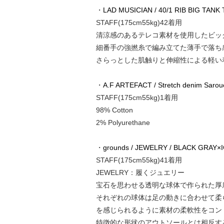
・
LAD MUSICIAN / 40/1 RIB BIG TANK
STAFF(175cm55kg)42着用
清涼感のあるテレコ素材を使用したビッ
細番手の強撚糸で編み立てた薄手で落ち
さらっとした肌触りと伸縮性による軽い
・
A.F ARTEFACT / Stretch denim Sarouel
STAFF(175cm55kg)1着用
98% Cotton
2% Polyurethane
・
grounds / JEWELRY / BLACK GRAY×
STAFF(175cm55kg)41着用
JEWELRY：履くジュエリー
宝石を思わせる透明な球体で作られた厚
それぞれの球体は足の動きに合わせて柔
を感じられるように素材の柔軟性をコン
特徴的な形状のアウトソールとは相反す