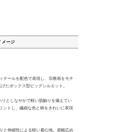
イメージ
のディテールを配色で表現し、宗教画をモチ
広げたボックス型ビッグシルエット。
いハリとしなやかで軽い肌触りを備えてい
リントし、繊細な色と柄をきれいに表現
肌触りと伸縮性による軽い着心地。肩幅広め