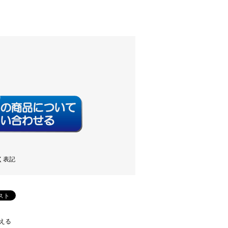
く表記
える