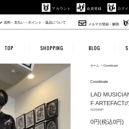
アカウント
会員登録
ログイ
送料・支払い・ポイント・返品について
メルマガ登録・解除
TOP
SHOPPING
BLOG
S
ホーム
>
Coordinate
Coordinate
LAD MUSI
F ARTEFAC
0220409*
0円(税込0円)