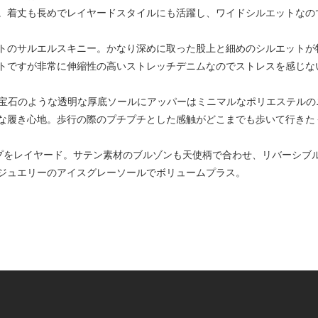
。着丈も長めでレイヤードスタイルにも活躍し、ワイドシルエットなの
シルエットのサルエルスキニー。かなり深めに取った股上と細めのシルエッ
トですが非常に伸縮性の高いストレッチデニムなのでストレスを感じな
LRY”。宝石のような透明な厚底ソールにアッパーはミニマルなポリエステ
な履き心地。歩行の際のプチプチとした感触がどこまでも歩いて行きた
プをレイヤード。サテン素材のブルゾンも天使柄で合わせ、リバーシブ
ジュエリーのアイスグレーソールでボリュームプラス。