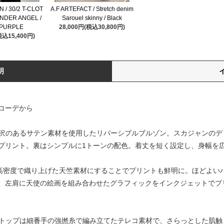
 / 30/2 T-CLOT
A.F ARTEFACT / Stretch denim
NDER ANGEL /
Sarouel skinny / Black
 PURPLE
28,000円(税込30,800円)
税込15,400円)
明
コーデから
上品な光沢のあるサテン素材を使用したリバーシブルブルゾン。スカジャン
プリント。裏はシンプルに1トーンの配色。着丈を短く設定し、身幅を
細い糸を高密度で織り上げた天竺素材にすることでプリントも鮮明に。ほどよ
、左肩に天使の絵画を組み合わせたグラフィックをインクジェットでプ
のタンクトップは細番手の強撚糸で編み立てたテレコ素材で、さらっとした