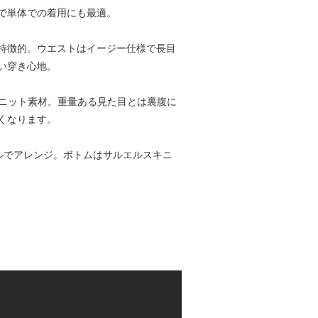
で単体での着用にも最適。
トが特徴的。ウエストはイージー仕様で長目
い穿き心地。
ルのニット素材。重量ある見た目とは裏腹に
くなります。
ルでアレンジ。ボトムはサルエルスキニ