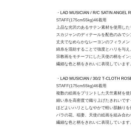
・
LAD MUSICIAN / R/C SATIN ANGEL
STAFF(175cm55kg)46着用
上品な光沢のあるサテン素材を使用した
スカジャンのディテールを配色のみでシ
丈夫でなめらかなレーヨンのフィラメン
綿糸を混紡することで強度とハリを与え
宗教画をモチーフにした天使の柄をイン
繊細な色と柄をきれいに表現しています
・
LAD MUSICIAN / 30/2 T-CLOTH RO
STAFF(175cm55kg)46着用
複数の絵画をプリントした天竺素材を使
細い糸を高密度で織り上げたきれいです
ほどよいハリとしなやかで軽い肌触りを
バラの花、稲妻、天使の絵画を組み合わ
繊細な色と柄をきれいに表現しています