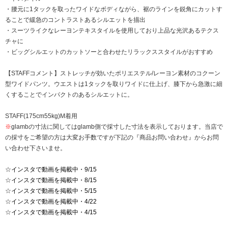
・腰元に1タックを取ったワイドなボディながら、裾のラインを鋭角にカットす
ることで緩急のコントラストあるシルエットを描出
・スーツライクなレーヨンテキスタイルを使用しており上品な光沢あるテクス
チャに
・ビッグシルエットのカットソーと合わせたリラックススタイルがおすすめ
【STAFFコメント】ストレッチが効いたポリエステル/レーヨン素材のコクーン
型ワイドパンツ。ウエストは1タックを取りワイドに仕上げ、膝下から急激に細
くすることでインパクトのあるシルエットに。
STAFF(175cm55kg)M着用
※
glambの寸法に関してはglamb側で採寸した寸法を表示しております。当店で
の採寸をご希望の方は大変お手数ですが下記の『商品お問い合わせ』からお問
い合わせ下さいませ。
☆
インスタで動画を掲載中・9/15
☆
インスタで動画を掲載中・8/15
☆
インスタで動画を掲載中・5/15
☆
インスタで動画を掲載中・4/22
☆
インスタで動画を掲載中・4/15