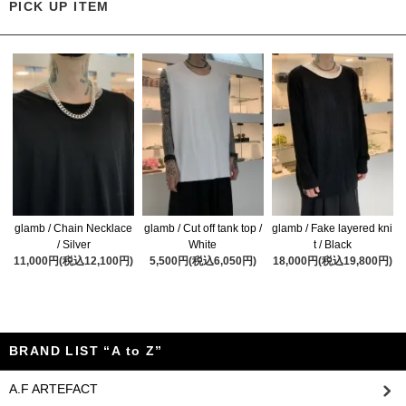
PICK UP ITEM
glamb / Chain Necklace
glamb / Cut off tank top /
glamb / Fake layered kni
/ Silver
White
t / Black
11,000円(税込12,100円)
5,500円(税込6,050円)
18,000円(税込19,800円)
BRAND LIST “A to Z”
A.F ARTEFACT