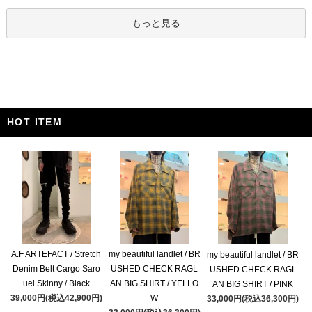
もっと見る
HOT ITEM
A.F ARTEFACT / Stretch
my beautiful landlet / BR
my beautiful landlet / BR
Denim Belt Cargo Saro
USHED CHECK RAGL
USHED CHECK RAGL
uel Skinny / Black
AN BIG SHIRT / YELLO
AN BIG SHIRT / PINK
39,000円(税込42,900円)
W
33,000円(税込36,300円)