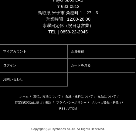
Psychobox LAB
〒683-0812
鳥取県 米子市 角盤町 1－27－6
営業時間｜12:00-20:00
水曜日定休（祝日は営業）
TEL｜0859-22-2945
マイアカウント
会員登録
ログイン
カートを見る
お問い合わせ
ホーム
/
支払い方法について
/
配送・送料について
/
返品について
/
特定商取引法に基づく表記
/
プライバシーポリシー
/
メルマガ登録・解除
/ /
RSS
/
ATOM
Copyright (C) Psychobox co.,ltd. All Rights Reserved.