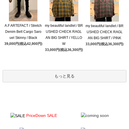
A.F ARTEFACT / Stretch
my beautiful landlet / BR
my beautiful landlet / BR
Denim Belt Cargo Saro
USHED CHECK RAGL
USHED CHECK RAGL
uel Skinny / Black
AN BIG SHIRT / YELLO
AN BIG SHIRT / PINK
39,000円(税込42,900円)
W
33,000円(税込36,300円)
33,000円(税込36,300円)
もっと見る
PriceDown SALE