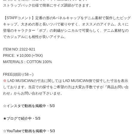
ストラップバック仕様で簡単にサイズ調節ができます。
【STAFFコメント】定番の形の6パネルキャップをデニム素材で製作したビッグ
キャップ。大きめの形と長いツバで被りやすく、オススメのアイテム。久々に
登場のキャラクター「ボブ」の刺繍がシニカルで可愛らしく、デニム素材なの
でカジュアルにも相性が良いアイテム。
ITEM NO: 2322-921
PRICE: ￥10,000 (+TAX)
MATERIALS：COTTON 100%
FREE(頭回り58～)
※
LAD MUSICIANの寸法に関しては LAD MUSICIAN側で採寸した寸法を表示
しております。当店での採寸をご希望の方は大変お手数ですが『商品お問い合
わせ』からお問い合わせ下さいませ。
☆
インスタで動画を掲載中・5/3
★
ブログで紹介中・5/3
☆
YouTubeで動画を掲載中・5/3