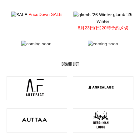
PriceDown SALE
glamb '26
Winter
8月23日(日)20時予約〆切
BRAND LIST