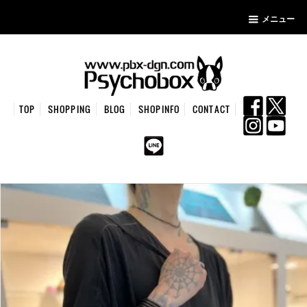
メニュー
TOP
SHOPPING
BLOG
SHOPINFO
CONTACT