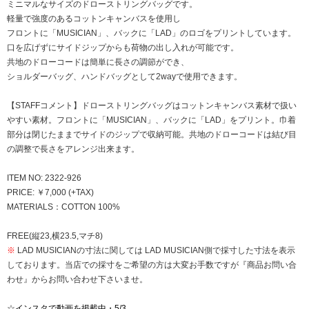
ミニマルなサイズのドローストリングバッグです。
軽量で強度のあるコットンキャンバスを使用し
フロントに「MUSICIAN」、バックに「LAD」のロゴをプリントしています。
口を広げずにサイドジップからも荷物の出し入れが可能です。
共地のドローコードは簡単に長さの調節ができ、
ショルダーバッグ、ハンドバッグとして2wayで使用できます。
【STAFFコメント】ドローストリングバッグはコットンキャンバス素材で扱い
やすい素材。フロントに「MUSICIAN」、バックに「LAD」をプリント。巾着
部分は閉じたままでサイドのジップで収納可能。共地のドローコードは結び目
の調整で長さをアレンジ出来ます。
ITEM NO: 2322-926
PRICE: ￥7,000 (+TAX)
MATERIALS：COTTON 100%
FREE(縦23,横23.5,マチ8)
※
LAD MUSICIANの寸法に関しては LAD MUSICIAN側で採寸した寸法を表示
しております。当店での採寸をご希望の方は大変お手数ですが『商品お問い合
わせ』からお問い合わせ下さいませ。
☆
インスタで動画を掲載中・5/3