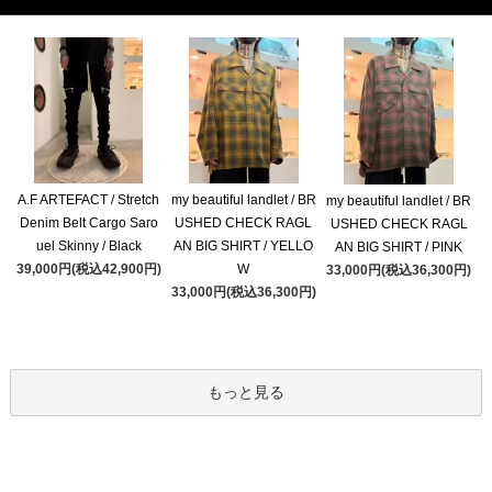
A.F ARTEFACT / Stretch
my beautiful landlet / BR
my beautiful landlet / BR
Denim Belt Cargo Saro
USHED CHECK RAGL
USHED CHECK RAGL
uel Skinny / Black
AN BIG SHIRT / YELLO
AN BIG SHIRT / PINK
39,000円(税込42,900円)
W
33,000円(税込36,300円)
33,000円(税込36,300円)
もっと見る