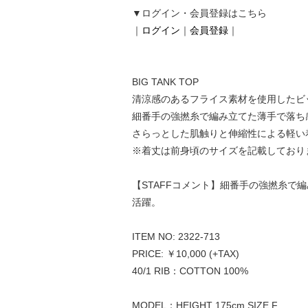
▼ログイン・会員登録はこちら
｜
ログイン
｜
会員登録
｜
BIG TANK TOP
清涼感のあるフライス素材を使用したビ
細番手の強撚糸で編み立てた薄手で落ち
さらっとした肌触りと伸縮性による軽い
※着丈は前身頃のサイズを記載しており
【STAFFコメント】細番手の強撚糸
活躍。
ITEM NO: 2322-713
PRICE: ￥10,000 (+TAX)
40/1 RIB：COTTON 100%
MODEL：HEIGHT 175cm SIZE F