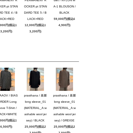
RMANENT R
PERMANENT R
dlet / NYLON M
KER pt STAN
OCKER pt STAN
A-1 BLOUSON /
D TEE 4 / B
DARD TEE 5 / B
BLACK
LACK×RED
LACK×RED
59,000円(税込6
,000円(税込1
12,000円(税込1
4,900円)
3,200円)
3,200円)
AAOV / BIAS
prasthana / 基層
prasthana / 基層
RDER Long
long sleeve_01
long sleeve_01
eve T-Shirt /
(MATERIAL_A:w
(MATERIAL_A:w
ACK×WHITE
ashable wool jer
ashable wool jer
,000円(税込1
sey) / BLACK
sey) / GREIGE
6,500円)
25,000円(税込2
25,000円(税込2
7,500円)
7,500円)