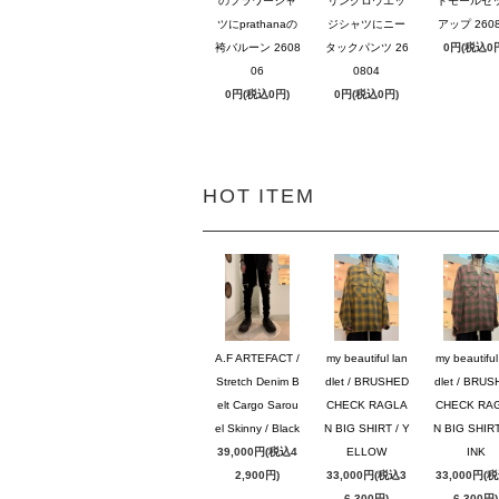
のフラワーシャ
リングロウエッ
トモールセ
ツにprathanaの
ジシャツにニー
アップ 2608
袴バルーン 2608
タックパンツ 26
0円(税込0
06
0804
0円(税込0円)
0円(税込0円)
HOT ITEM
A.F ARTEFACT /
my beautiful lan
my beautiful
Stretch Denim B
dlet / BRUSHED
dlet / BRU
elt Cargo Sarou
CHECK RAGLA
CHECK RA
el Skinny / Black
N BIG SHIRT / Y
N BIG SHIRT
39,000円(税込4
ELLOW
INK
2,900円)
33,000円(税込3
33,000円(
6,300円)
6,300円)