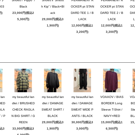
ット
Shoes i “Pippo” /
Shoes ii “Smoot
PERMANENT R
PERMANENT R
PE
03
Black
h Kip” / Black×Bl
OCKER pt STAN
OCKER pt STAN
OC
円)
23,000円(税込2
ack
DARD TEE 1 / B
DARD TEE 2 / B
DAR
5,300円)
29,000円(税込3
LACK
LACK
1,900円)
12,000円(税込1
12,000円(税込1
12
3,200円)
3,200円)
 lan
my beautiful lan
my beautiful lan
my beautiful lan
VOAAOV / BIAS
VO
SHED
dlet / BRUSHED
dlet / DAMAGE
dlet / DAMAGE
BORDER Long
BO
GLA
CHECK RAGLA
SWEAT SHIRT /
SWEAT WIDE P
Sleeve T-Shirt /
Sle
 / P
N BIG SHIRT / G
BLACK
ANTS / BLACK
NAVY×RED
BL
REEN
29,000円(税込3
30,000円(税込3
15,000円(税込1
15
税込3
33,000円(税込3
1,900円)
3,000円)
6,500円)
6,300円)