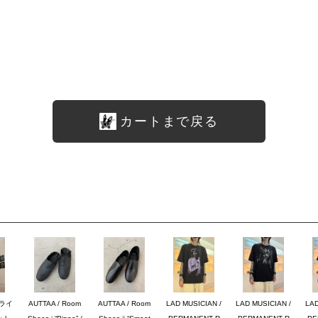
カートまで戻る
ブライ
AUTTAA / Room
AUTTAA / Room
LAD MUSICIAN /
LAD MUSICIAN /
LAD