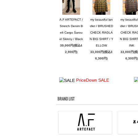
A.F ARTEFACT /
my beautiful lan
my beautiful
Stretch Denim B
dlet / BRUSHED
dlet / BRU
elt Cargo Sarou
CHECK RAGLA
CHECK RA
el Skinny / Black
N BIG SHIRT / Y
N BIG SHIRT
39,000円(税込4
ELLOW
INK
2,900円)
33,000円(税込3
33,000円(
6,300円)
6,300円)
PriceDown SALE
BRAND LIST