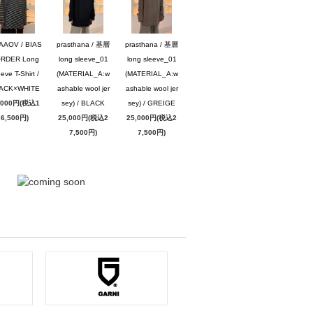
AAOV / BIAS
prasthana / 基層
prasthana / 基層
RDER Long
long sleeve_01
long sleeve_01
eve T-Shirt /
(MATERIAL_A:w
(MATERIAL_A:w
ACK×WHITE
ashable wool jer
ashable wool jer
,000円(税込1
sey) / BLACK
sey) / GREIGE
6,500円)
25,000円(税込2
25,000円(税込2
7,500円)
7,500円)