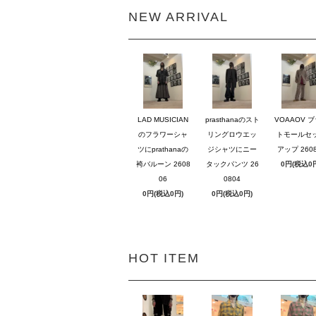
NEW ARRIVAL
LAD MUSICIAN
prasthanaのスト
VOAAOV 
のフラワーシャ
リングロウエッ
トモールセ
ツにprathanaの
ジシャツにニー
アップ 2608
袴バルーン 2608
タックパンツ 26
0円(税込0
06
0804
0円(税込0円)
0円(税込0円)
HOT ITEM