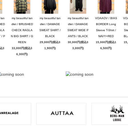
 lan
my beautiful lan
my beautiful lan
my beautiful lan
VOAAOV / BIAS
VO
SHED
dlet / BRUSHED
dlet / DAMAGE
dlet / DAMAGE
BORDER Long
BO
GLA
CHECK RAGLA
SWEAT SHIRT /
SWEAT WIDE P
Sleeve T-Shirt /
Sle
 / P
N BIG SHIRT / G
BLACK
ANTS / BLACK
NAVY×RED
BL
REEN
29,000円(税込3
30,000円(税込3
15,000円(税込1
15
税込3
33,000円(税込3
1,900円)
3,000円)
6,500円)
6,300円)