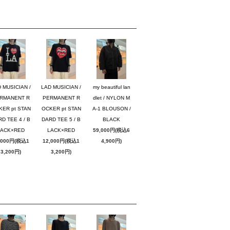
 MUSICIAN /
LAD MUSICIAN /
my beautiful lan
RMANENT R
PERMANENT R
dlet / NYLON M
KER pt STAN
OCKER pt STAN
A-1 BLOUSON /
D TEE 4 / B
DARD TEE 5 / B
BLACK
LACK×RED
LACK×RED
59,000円(税込6
,000円(税込1
12,000円(税込1
4,900円)
3,200円)
3,200円)