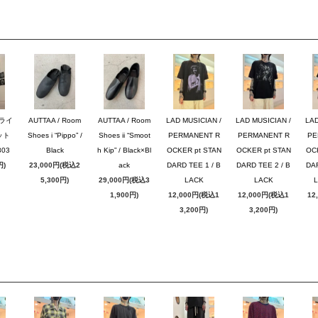
ブライ
AUTTAA / Room
AUTTAA / Room
LAD MUSICIAN /
LAD MUSICIAN /
LAD
ット
Shoes i “Pippo” /
Shoes ii “Smoot
PERMANENT R
PERMANENT R
PE
03
Black
h Kip” / Black×Bl
OCKER pt STAN
OCKER pt STAN
OC
円)
23,000円(税込2
ack
DARD TEE 1 / B
DARD TEE 2 / B
DAR
5,300円)
29,000円(税込3
LACK
LACK
1,900円)
12,000円(税込1
12,000円(税込1
12
3,200円)
3,200円)