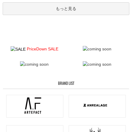
もっと見る
PriceDown SALE
BRAND LIST