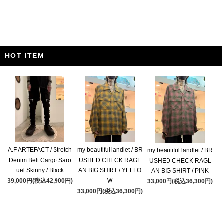
HOT ITEM
A.F ARTEFACT / Stretch
my beautiful landlet / BR
my beautiful landlet / BR
Denim Belt Cargo Saro
USHED CHECK RAGL
USHED CHECK RAGL
uel Skinny / Black
AN BIG SHIRT / YELLO
AN BIG SHIRT / PINK
39,000円(税込42,900円)
W
33,000円(税込36,300円)
33,000円(税込36,300円)