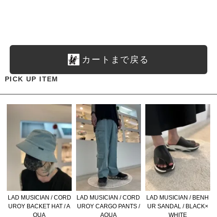
カートまで戻る
PICK UP ITEM
LAD MUSICIAN / CORD
LAD MUSICIAN / CORD
LAD MUSICIAN / BENH
UROY BACKET HAT / A
UROY CARGO PANTS /
UR SANDAL / BLACK×
QUA
AQUA
WHITE