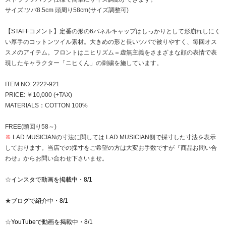
サイズ:ツバ8.5cm 頭周り58cm(サイズ調整可)
【STAFFコメント】定番の形の6パネルキャップはしっかりとして形崩れしにく
い厚手のコットンツイル素材。大きめの形と長いツバで被りやすく、毎回オス
スメのアイテム。フロントはニヒリズム＝虚無主義をさまざまな顔の表情で表
現したキャラクター「ニヒくん」の刺繍を施しています。
ITEM NO: 2222-921
PRICE: ￥10,000 (+TAX)
MATERIALS：COTTON 100%
FREE(頭回り58～)
※
LAD MUSICIANの寸法に関しては LAD MUSICIAN側で採寸した寸法を表示
しております。当店での採寸をご希望の方は大変お手数ですが『商品お問い合
わせ』からお問い合わせ下さいませ。
☆
インスタで動画を掲載中・8/1
★
ブログで紹介中・8/1
☆
YouTubeで動画を掲載中・8/1