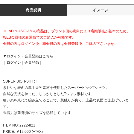
商品説明
イメージ
※LAD MUSICIAN の商品は、ブランド側の意向により店頭販売が基本のため、
WEB会員様のみ通販でのご購入が可能です。
会員の方はログイン後、非会員の方は会員登録後、ご購入下さいませ。
▼ログイン・会員登録はこちら
｜
ログイン
｜
会員登録
｜
SUPER BIG T-SHIRT
きれいな表面の厚手天竺素材を使用したスーパービッグTシャツ。
自然な光沢を持った、しっかりとしたTシャツ素材です。
細い糸を束ねて編み立てることで、肌触りが良く、上品な表面に仕上げていま
す。
※着丈は前身頃のサイズを記載しています
ITEM NO: 2222-821
PRICE: ￥12,000 (+TAX)