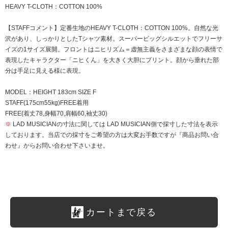
HEAVY T-CLOTH：COTTON 100%
【STAFFコメント】定番生地のHEAVY T-CLOTH：COTTON 100%。自然な光
沢があり、しっかりとしたTシャツ素材。スーパービッグシルエットでフリーサ
イズの1サイズ展開。フロントはニヒリズム＝虚無主義をさまざまな顔の表情で
表現したキャラクター「ニヒくん」を大きく大胆にプリント。顔から垂れた部
分は手足に見える様に表現。
MODEL：HEIGHT 183cm SIZE F
STAFF(175cm55kg)FREE着用
FREE(着丈78,身幅70,肩幅60,袖丈30)
※
LAD MUSICIANの寸法に関しては LAD MUSICIAN側で採寸した寸法を表示
しております。当店での採寸をご希望の方は大変お手数ですが『商品お問い合
わせ』からお問い合わせ下さいませ。
カートまで戻る