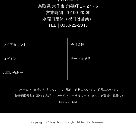
鳥取県 米子市 角盤町 1－27－6
営業時間｜12:00-20:00
水曜日定休（祝日は営業）
TEL｜0859-22-2945
マイアカウント
会員登録
ログイン
カートを見る
お問い合わせ
ホーム
/
支払い方法について
/
配送・送料について
/
返品について
/
特定商取引法に基づく表記
/
プライバシーポリシー
/
メルマガ登録・解除
/ /
RSS
/
ATOM
Copyright (C) Psychobox co.,ltd. All Rights Reserved.