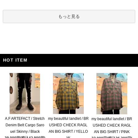
もっと見る
HOT ITEM
A.F ARTEFACT / Stretch
my beautiful landlet / BR
my beautiful landlet / BR
Denim Belt Cargo Saro
USHED CHECK RAGL
USHED CHECK RAGL
uel Skinny / Black
AN BIG SHIRT / YELLO
AN BIG SHIRT / PINK
39,000円(税込42,900円)
W