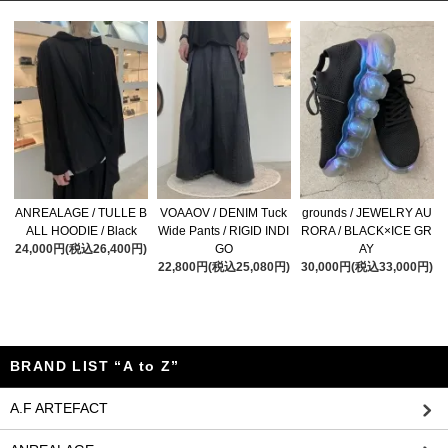
ANREALAGE / TULLE B
VOAAOV / DENIM Tuck
grounds / JEWELRY AU
ALL HOODIE / Black
Wide Pants / RIGID INDI
RORA / BLACK×ICE GR
24,000円(税込26,400円)
GO
AY
22,800円(税込25,080円)
30,000円(税込33,000円)
BRAND LIST “A to Z”
A.F ARTEFACT