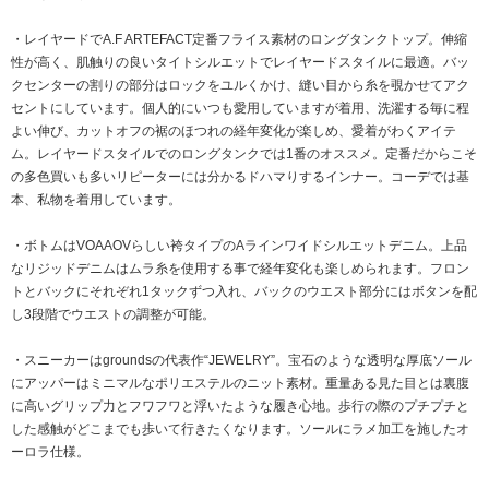
・レイヤードでA.F ARTEFACT定番フライス素材のロングタンクトップ。伸縮
性が高く、肌触りの良いタイトシルエットでレイヤードスタイルに最適。バッ
クセンターの割りの部分はロックをユルくかけ、縫い目から糸を覗かせてアク
セントにしています。個人的にいつも愛用していますが着用、洗濯する毎に程
よい伸び、カットオフの裾のほつれの経年変化が楽しめ、愛着がわくアイテ
ム。レイヤードスタイルでのロングタンクでは1番のオススメ。定番だからこそ
の多色買いも多いリピーターには分かるドハマりするインナー。コーデでは基
本、私物を着用しています。
・ボトムはVOAAOVらしい袴タイプのAラインワイドシルエットデニム。上品
なリジッドデニムはムラ糸を使用する事で経年変化も楽しめられます。フロン
トとバックにそれぞれ1タックずつ入れ、バックのウエスト部分にはボタンを配
し3段階でウエストの調整が可能。
・スニーカーはgroundsの代表作“JEWELRY”。宝石のような透明な厚底ソール
にアッパーはミニマルなポリエステルのニット素材。重量ある見た目とは裏腹
に高いグリップ力とフワフワと浮いたような履き心地。歩行の際のプチプチと
した感触がどこまでも歩いて行きたくなります。ソールにラメ加工を施したオ
ーロラ仕様。