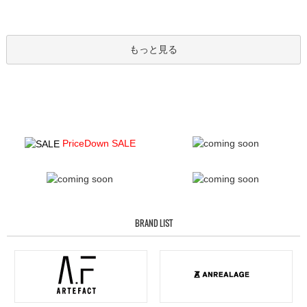
もっと見る
PriceDown SALE
BRAND LIST