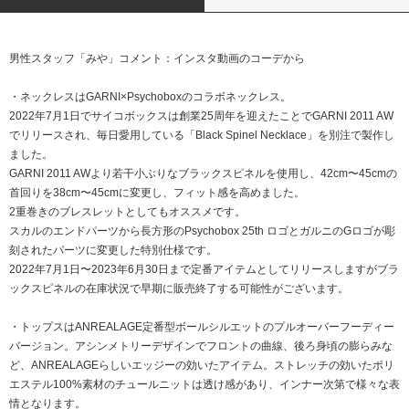
男性スタッフ「みや」コメント：インスタ動画のコーデから
・ネックレスはGARNI×Psychoboxのコラボネックレス。
2022年7月1日でサイコボックスは創業25周年を迎えたことでGARNI 2011 AW
でリリースされ、毎日愛用している「Black Spinel Necklace」を別注で製作し
ました。
GARNI 2011 AWより若干小ぶりなブラックスピネルを使用し、42cm〜45cmの
首回りを38cm〜45cmに変更し、フィット感を高めました。
2重巻きのブレスレットとしてもオススメです。
スカルのエンドパーツから長方形のPsychobox 25th ロゴとガルニのGロゴが彫
刻されたパーツに変更した特別仕様です。
2022年7月1日〜2023年6月30日まで定番アイテムとしてリリースしますがブラ
ックスピネルの在庫状況で早期に販売終了する可能性がございます。
・トップスはANREALAGE定番型ボールシルエットのプルオーバーフーディー
バージョン。アシンメトリーデザインでフロントの曲線、後ろ身頃の膨らみな
ど、ANREALAGEらしいエッジーの効いたアイテム。ストレッチの効いたポリ
エステル100%素材のチュールニットは透け感があり、インナー次第で様々な表
情となります。