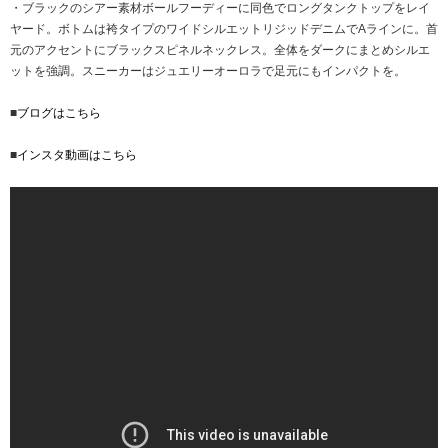
・ブラックのシアー素材ボールフーディーに同色でロングタンクトップをレイ
ヤード。ボトムは袴タイプのワイドシルエットリジッドデニムでAラインに。首
元のアクセントにブラックスピネルネックレス。全体をダークにまとめシルエ
ットを強調。スニーカーはジュエリーオーロラで足元にもインパクトを。
■
ブログはこちら
■
インスタ動画はこちら