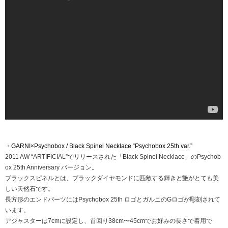
・
GARNI×Psychobox / Black Spinel Necklace “Psychobox 25th var.”
2011 AW “ARTIFICIAL”でリリースされた「Black Spinel Necklace」のPsychob
ox 25th Anniversary バージョン。
ブラックスピネルとは、ブラックダイヤモンドに匹敵する輝きと艶がとても美
しい天然石です。
長方形のエンドパーツにはPsychobox 25th ロゴとガルニのGロゴが彫刻されて
います。
アジャスターは7cmに設定し、首回り38cm〜45cmでお好みの長さで着用で