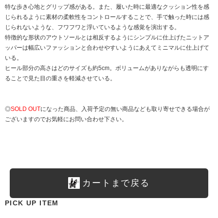
特な歩き心地とグリップ感がある。また、履いた時に最適なクッション性を感
じられるように素材の柔軟性をコントロールすることで、手で触った時には感
じられないような、フワフワと浮いているような感覚を演出する。
特徴的な形状のアウトソールとは相反するようにシンプルに仕上げたニットア
ッパーは幅広いファッションと合わせやすいようにあえてミニマルに仕上げて
いる。
ヒール部分の高さはどのサイズも約5cm。ボリュームがありながらも透明にす
ることで見た目の重さを軽減させている。
◎
SOLD OUT
になった商品、入荷予定の無い商品なども取り寄せできる場合が
ございますのでお気軽にお問い合わせ下さい。
カートまで戻る
PICK UP ITEM