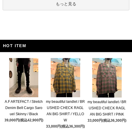
もっと見る
HOT ITEM
A.F ARTEFACT / Stretch
my beautiful landlet / BR
my beautiful landlet / BR
Denim Belt Cargo Saro
USHED CHECK RAGL
USHED CHECK RAGL
uel Skinny / Black
AN BIG SHIRT / YELLO
AN BIG SHIRT / PINK
39,000円(税込42,900円)
W
33,000円(税込36,300円)
33,000円(税込36,300円)