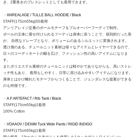
き、2重巻きのブレスレットとしても着用できます。
・
ANREALAGE / TULLE BALL HOODIE / Black
STAFF(175cm55kg)50着用
アンリアレイジ定番のボールモチーフをプルオーバーフーディで制作。
ボールの立体に着せ付けられるフーディは身体に添うことで、規則的だった形
が、 自然なドレープとなり、ボリュームのあるシルエットに変換されます。
透け感のある、チュールニット素材は様々なアイテムとレイヤーできるので、
日々のコーディネートの幅を広げ、ファッション性の高いアイテムになりま
す。
またポリエステル素材のチュールニットは軽やかでありながらも、高いストレ
ッチ性もあり、 着用もしやすく、日常に溶け込みやすいアイテムになります。
身体とはかけ離れたモチーフからつくることで、ジェンダレスな提案ができる
のも特徴です。
・
A.F ARTEFACT / Rib Tank / Black
STAFF(175cm55kg)2着用
100% Cotton
・
VOAAOV / DENIM Tuck Wide Pants / RIGID INDIGO
STAFF(175cm55kg)1着用