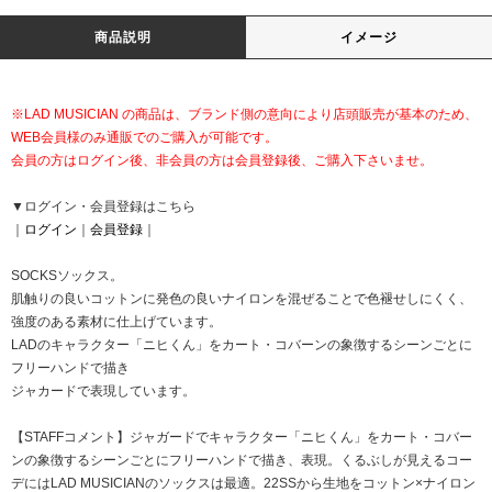
商品説明
イメージ
※LAD MUSICIAN の商品は、ブランド側の意向により店頭販売が基本のため、
WEB会員様のみ通販でのご購入が可能です。
会員の方はログイン後、非会員の方は会員登録後、ご購入下さいませ。
▼ログイン・会員登録はこちら
｜
ログイン
｜
会員登録
｜
SOCKSソックス。
肌触りの良いコットンに発色の良いナイロンを混ぜることで色褪せしにくく、
強度のある素材に仕上げています。
LADのキャラクター「ニヒくん」をカート・コバーンの象徴するシーンごとに
フリーハンドで描き
ジャカードで表現しています。
【STAFFコメント】ジャガードでキャラクター「ニヒくん」をカート・コバー
ンの象徴するシーンごとにフリーハンドで描き、表現。くるぶしが見えるコー
デにはLAD MUSICIANのソックスは最適。22SSから生地をコットン×ナイロン