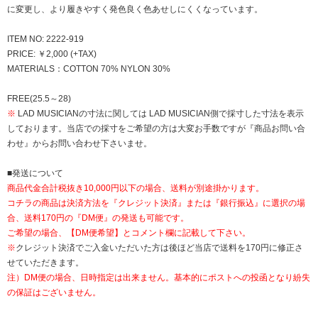
に変更し、より履きやすく発色良く色あせしにくくなっています。
ITEM NO: 2222-919
PRICE: ￥2,000 (+TAX)
MATERIALS：COTTON 70% NYLON 30%
FREE(25.5～28)
※
LAD MUSICIANの寸法に関しては LAD MUSICIAN側で採寸した寸法を表示
しております。当店での採寸をご希望の方は大変お手数ですが『商品お問い合
わせ』からお問い合わせ下さいませ。
■発送について
商品代金合計税抜き10,000円以下の場合、送料が別途掛かります。
コチラの商品は決済方法を『クレジット決済』または『銀行振込』に選択の場
合、送料170円の『DM便』の発送も可能です。
ご希望の場合、【DM便希望】とコメント欄に記載して下さい。
※
クレジット決済でご入金いただいた方は後ほど当店で送料を170円に修正さ
せていただきます。
注）DM便の場合、日時指定は出来ません。基本的にポストへの投函となり紛失
の保証はございません。