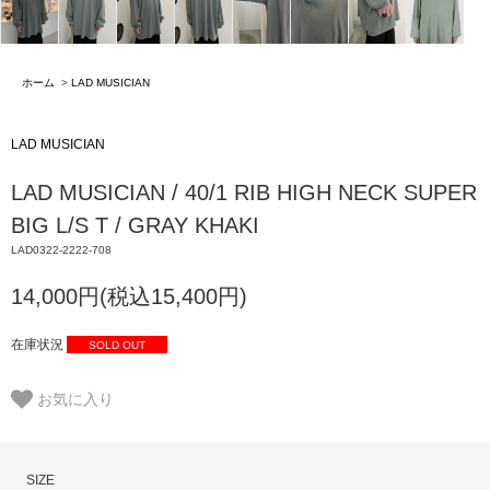
ホーム
>
LAD MUSICIAN
LAD MUSICIAN
LAD MUSICIAN / 40/1 RIB HIGH NECK SUPER
BIG L/S T / GRAY KHAKI
LAD0322-2222-708
14,000円(税込15,400円)
在庫状況
SOLD OUT
お気に入り
SIZE