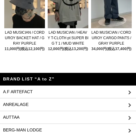
LAD MUSICIAN / CORD
LAD MUSICIAN / HEAV
LAD MUSICIAN / CORD
UROY BACKET HAT / G
Y T-CLOTH pt SUPER BI
UROY CARGO PANTS /
RAY PURPLE
G T 1 / MUD WHITE
GRAY PURPLE
11,000円(税込12,100円)
12,000円(税込13,200円)
34,000円(税込37,400円)
BRAND LIST “A to Z”
A.F ARTEFACT
ANREALAGE
AUTTAA
BERG-MAN LODGE