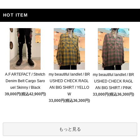
HOT ITEM
A.F ARTEFACT / Stretch
my beautiful landlet / BR
my beautiful landlet / BR
Denim Belt Cargo Saro
USHED CHECK RAGL
USHED CHECK RAGL
uel Skinny / Black
AN BIG SHIRT / YELLO
AN BIG SHIRT / PINK
39,000円(税込42,900円)
W
33,000円(税込36,300円)
33,000円(税込36,300円)
もっと見る