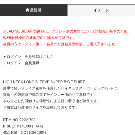
商品説明
イメージ
※LAD MUSICIAN の商品は、ブランド側の意向により店頭販売が基本のため、
WEB会員様のみ通販でのご購入が可能です。
会員の方はログイン後、非会員の方は会員登録後、ご購入下さいませ。
▼ログイン・会員登録はこちら
｜
ログイン
｜
会員登録
｜
HIGH NECK LONG SLEEVE SUPER BIG T-SHIRT
薄手で軽いフライス素材を使用したハイネックスーパービッグTシャツ。
細番手の強撚糸で編み立てたインナー用のリブ素材です。
さらりとした肌触りと伸縮性による軽い着心地が特長です。
※着丈は前身頃のサイズを記載しております。
ITEM NO: 2222-708
PRICE: ￥14,000 (+TAX)
40/1 RIB：COTTON 100%