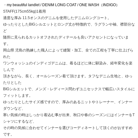
・
my beautiful landlet / DENIM LONG COAT / ONE WASH（INDIGO）
STAFF(175cm55kg)1着用
適度な厚み 11.5オンスのデニムを使用したデニムロングコート。
ゆったりとしたBIGシルエットとロング丈が特徴的で、ラグランや袖、襟部分な
ど
随所に見られるカットオフされたディテールも良いアクセントになっていま
す。
岡山県 児島の熟練した職人によって縫製・加工、全ての工程を丁寧に仕上げら
れた
ワンウォッシュのインディゴデニムは、着るほどに体に馴染み、経年変化を楽
しんで
頂きながら、長く、オールシーズン着て頂けます。タフなデニム生地と、ゆっ
たりとした
BIGシルエットで、メンズ・レディース問わずユニセックスで幅広いスタイルに
フィットします。
ゆったりとしたサイズ感ですので、厚みのあるニットやトレーナー、インナー
ダウンなど、
寒い気候の時はしっかり着込む事が出来、秋口や春のシーズンにはインナーをT
シャツにするなど、
その時の気候に合わせてインナーを選びコーディネートして頂くのがおすすめ
です。