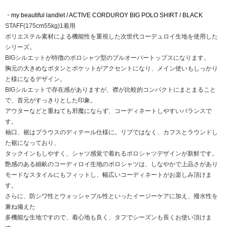
・
my beautiful landlet / ACTIVE CORDUROY BIG POLO SHIRT / BLACK
STAFF(175cm55kg)1着用
ポリエステル素材による機能性を重視した次世代コーデュロイ生地を使用した
シリーズ。
BIGシルエットが特徴のポロシャツ型のプルオーバートップスになります。
胸元の大きめなボタンとポケットがアクセントになり、メイン使いもしっかり
と様になるデザイン。
BIGシルエットで存在感がありますが、襟が比較的コンパクトにまとまること
で、首元がすっきりとした印象。
アウターなどと重ねても邪魔にならず、コーディネートしやすいバランスで
す。
袖口、裾はブラウスのディテール仕様に。リブではなく、カフスとラウンドし
た裾になっており、
タックインもしやすく、シャツ感覚で着れるポロシャツデザインが新鮮です。
艶感のある細畝のコーディロイ生地のポロシャツは、しなやかで上品さがあり
モードなスタイルにもフィットし、幅広いコーディネートがお楽しみ頂けま
す。
さらに、防シワ性とウォッシャブル性といったイージーケアに加え、撥水性を
兼ね備えた
多機能な生地ですので、着心地も良く、タフでシーズンも長くお使い頂けま