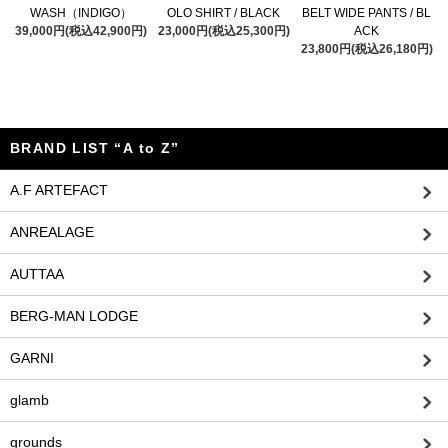
WASH（INDIGO）
OLO SHIRT / BLACK
BELT WIDE PANTS / BL
39,000円(税込42,900円)
23,000円(税込25,300円)
ACK
23,800円(税込26,180円)
BRAND LIST “A to Z”
A.F ARTEFACT
ANREALAGE
AUTTAA
BERG-MAN LODGE
GARNI
glamb
grounds