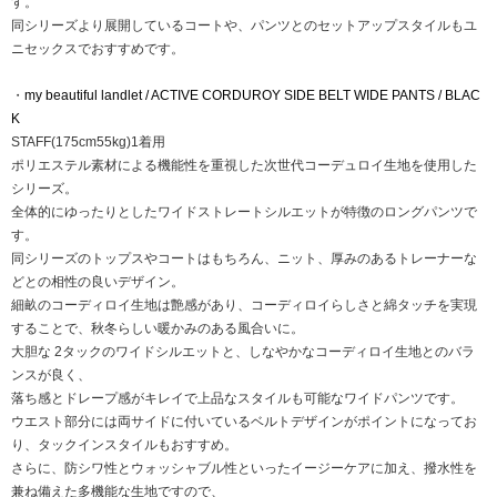
す。
同シリーズより展開しているコートや、パンツとのセットアップスタイルもユ
ニセックスでおすすめです。
・
my beautiful landlet / ACTIVE CORDUROY SIDE BELT WIDE PANTS / BLAC
K
STAFF(175cm55kg)1着用
ポリエステル素材による機能性を重視した次世代コーデュロイ生地を使用した
シリーズ。
全体的にゆったりとしたワイドストレートシルエットが特徴のロングパンツで
す。
同シリーズのトップスやコートはもちろん、ニット、厚みのあるトレーナーな
どとの相性の良いデザイン。
細畝のコーディロイ生地は艶感があり、コーディロイらしさと綿タッチを実現
することで、秋冬らしい暖かみのある風合いに。
大胆な 2タックのワイドシルエットと、しなやかなコーディロイ生地とのバラ
ンスが良く、
落ち感とドレープ感がキレイで上品なスタイルも可能なワイドパンツです。
ウエスト部分には両サイドに付いているベルトデザインがポイントになってお
り、タックインスタイルもおすすめ。
さらに、防シワ性とウォッシャブル性といったイージーケアに加え、撥水性を
兼ね備えた多機能な生地ですので、