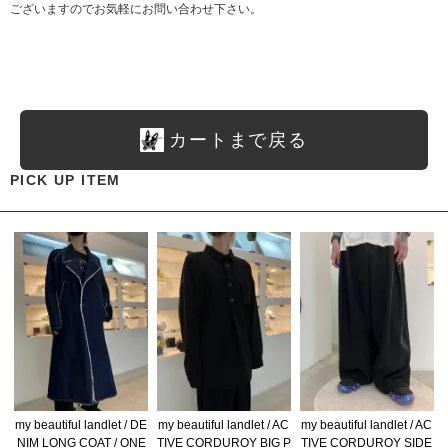
ございますのでお気軽にお問い合わせ下さい。
カートまで戻る
PICK UP ITEM
my beautiful landlet / DE
my beautiful landlet / AC
my beautiful landlet / AC
NIM LONG COAT / ONE
TIVE CORDUROY BIG P
TIVE CORDUROY SIDE