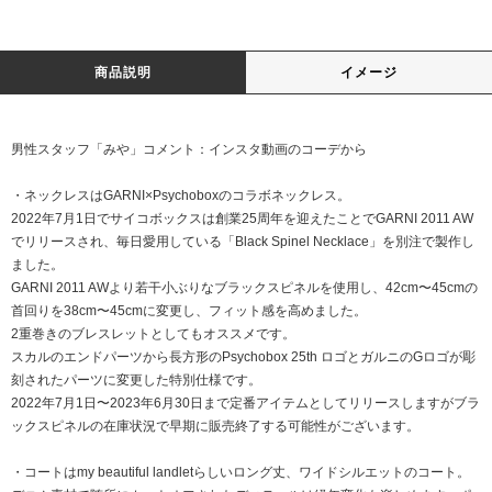
商品説明
イメージ
男性スタッフ「みや」コメント：インスタ動画のコーデから
・ネックレスはGARNI×Psychoboxのコラボネックレス。
2022年7月1日でサイコボックスは創業25周年を迎えたことでGARNI 2011 AW
でリリースされ、毎日愛用している「Black Spinel Necklace」を別注で製作し
ました。
GARNI 2011 AWより若干小ぶりなブラックスピネルを使用し、42cm〜45cmの
首回りを38cm〜45cmに変更し、フィット感を高めました。
2重巻きのブレスレットとしてもオススメです。
スカルのエンドパーツから長方形のPsychobox 25th ロゴとガルニのGロゴが彫
刻されたパーツに変更した特別仕様です。
2022年7月1日〜2023年6月30日まで定番アイテムとしてリリースしますがブラ
ックスピネルの在庫状況で早期に販売終了する可能性がございます。
・コートはmy beautiful landletらしいロング丈、ワイドシルエットのコート。