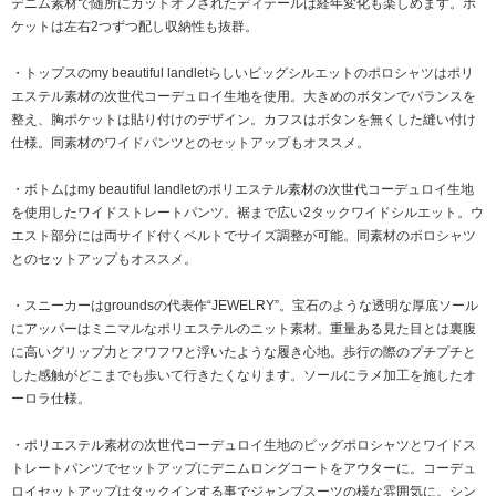
デニム素材で随所にカットオフされたディテールは経年変化も楽しめます。ポ
ケットは左右2つずつ配し収納性も抜群。
・トップスのmy beautiful landletらしいビッグシルエットのポロシャツはポリ
エステル素材の次世代コーデュロイ生地を使用。大きめのボタンでバランスを
整え、胸ポケットは貼り付けのデザイン。カフスはボタンを無くした縫い付け
仕様。同素材のワイドパンツとのセットアップもオススメ。
・ボトムはmy beautiful landletのポリエステル素材の次世代コーデュロイ生地
を使用したワイドストレートパンツ。裾まで広い2タックワイドシルエット。ウ
エスト部分には両サイド付くベルトでサイズ調整が可能。同素材のポロシャツ
とのセットアップもオススメ。
・スニーカーはgroundsの代表作“JEWELRY”。宝石のような透明な厚底ソール
にアッパーはミニマルなポリエステルのニット素材。重量ある見た目とは裏腹
に高いグリップ力とフワフワと浮いたような履き心地。歩行の際のプチプチと
した感触がどこまでも歩いて行きたくなります。ソールにラメ加工を施したオ
ーロラ仕様。
・ポリエステル素材の次世代コーデュロイ生地のビッグポロシャツとワイドス
トレートパンツでセットアップにデニムロングコートをアウターに。コーデュ
ロイセットアップはタックインする事でジャンプスーツの様な雰囲気に。シン