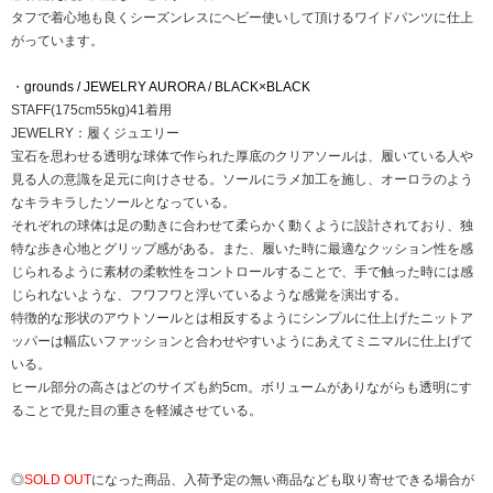
タフで着心地も良くシーズンレスにヘビー使いして頂けるワイドパンツに仕上
がっています。
・
grounds / JEWELRY AURORA / BLACK×BLACK
STAFF(175cm55kg)41着用
JEWELRY：履くジュエリー
宝石を思わせる透明な球体で作られた厚底のクリアソールは、履いている人や
見る人の意識を足元に向けさせる。ソールにラメ加工を施し、オーロラのよう
なキラキラしたソールとなっている。
それぞれの球体は足の動きに合わせて柔らかく動くように設計されており、独
特な歩き心地とグリップ感がある。また、履いた時に最適なクッション性を感
じられるように素材の柔軟性をコントロールすることで、手で触った時には感
じられないような、フワフワと浮いているような感覚を演出する。
特徴的な形状のアウトソールとは相反するようにシンプルに仕上げたニットア
ッパーは幅広いファッションと合わせやすいようにあえてミニマルに仕上げて
いる。
ヒール部分の高さはどのサイズも約5cm。ボリュームがありながらも透明にす
ることで見た目の重さを軽減させている。
◎
SOLD OUT
になった商品、入荷予定の無い商品なども取り寄せできる場合が