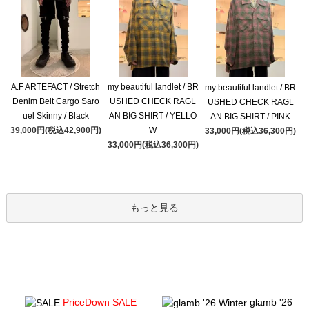
A.F ARTEFACT / Stretch
my beautiful landlet / BR
my beautiful landlet / BR
Denim Belt Cargo Saro
USHED CHECK RAGL
USHED CHECK RAGL
uel Skinny / Black
AN BIG SHIRT / YELLO
AN BIG SHIRT / PINK
39,000円(税込42,900円)
W
33,000円(税込36,300円)
33,000円(税込36,300円)
もっと見る
PriceDown SALE
glamb '26