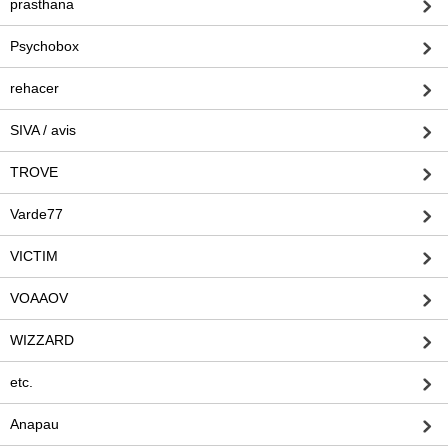
prasthana
Psychobox
rehacer
SIVA / avis
TROVE
Varde77
VICTIM
VOAAOV
WIZZARD
etc.
Anapau