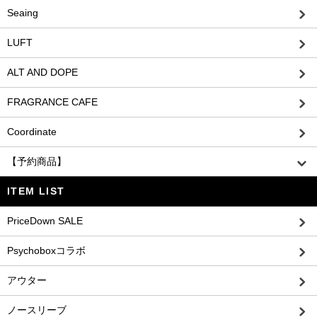
Seaing
LUFT
ALT AND DOPE
FRAGRANCE CAFE
Coordinate
【予約商品】
ITEM LIST
PriceDown SALE
Psychoboxコラボ
アウター
ノースリーブ