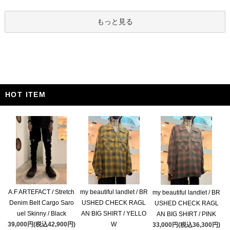
もっと見る
HOT ITEM
A.F ARTEFACT / Stretch
my beautiful landlet / BR
my beautiful landlet / BR
Denim Belt Cargo Saro
USHED CHECK RAGL
USHED CHECK RAGL
uel Skinny / Black
AN BIG SHIRT / YELLO
AN BIG SHIRT / PINK
39,000円(税込42,900円)
W
33,000円(税込36,300円)