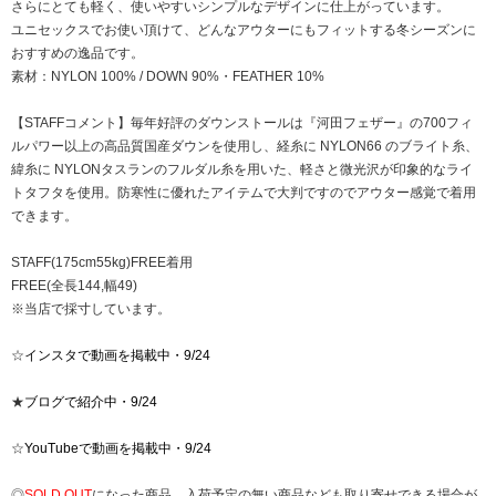
さらにとても軽く、使いやすいシンプルなデザインに仕上がっています。
ユニセックスでお使い頂けて、どんなアウターにもフィットする冬シーズンに
おすすめの逸品です。
素材：NYLON 100% / DOWN 90%・FEATHER 10%
【STAFFコメント】毎年好評のダウンストールは『河田フェザー』の700フィ
ルパワー以上の高品質国産ダウンを使用し、経糸に NYLON66 のブライト糸、
緯糸に NYLONタスランのフルダル糸を用いた、軽さと微光沢が印象的なライ
トタフタを使用。防寒性に優れたアイテムで大判ですのでアウター感覚で着用
できます。
STAFF(175cm55kg)FREE着用
FREE(全長144,幅49)
※当店で採寸しています。
☆
インスタで動画を掲載中・9/24
★
ブログで紹介中・9/24
☆
YouTubeで動画を掲載中・9/24
◎
SOLD OUT
になった商品、入荷予定の無い商品なども取り寄せできる場合が