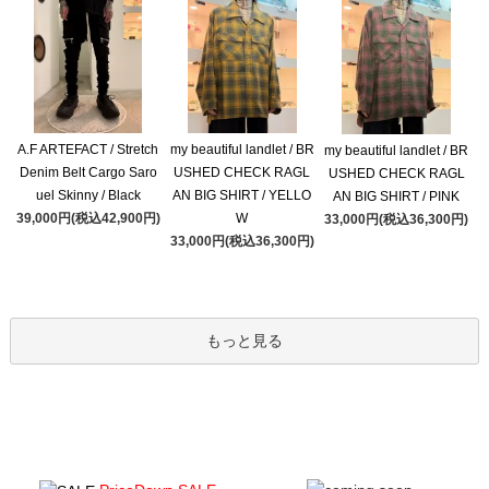
A.F ARTEFACT / Stretch
my beautiful landlet / BR
my beautiful landlet / BR
Denim Belt Cargo Saro
USHED CHECK RAGL
USHED CHECK RAGL
uel Skinny / Black
AN BIG SHIRT / YELLO
AN BIG SHIRT / PINK
39,000円(税込42,900円)
W
33,000円(税込36,300円)
33,000円(税込36,300円)
もっと見る