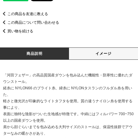
この商品を友達に教える
この商品について問い合わせる
買い物を続ける
商品説明
イメージ
「河田フェザー」の高品質国産ダウンを包み込んだ機能性・防寒性に優れたダ
ウンストール。
経糸に NYLON66 のブライト糸、緯糸に NYLONタスランのフルダル糸を用い
た、
軽さと微光沢が印象的なライトタフタを使用。質の違うナイロン糸を使用する
事により、
表面に独特な陰影がついた生地感が特徴です。中綿にはフィルパワー 700~750
以上の国産ダウンを使用。
肩から顔ぐらいまでを包み込める大判サイズのストールは、保温性抜群でアウ
ターなみの暖かさがあり、