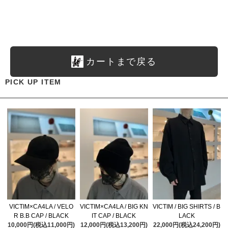
カートまで戻る
PICK UP ITEM
VICTIM×CA4LA / VELO
VICTIM×CA4LA / BIG KN
VICTIM / BIG SHIRTS / B
R B.B CAP / BLACK
IT CAP / BLACK
LACK
10,000円(税込11,000円)
12,000円(税込13,200円)
22,000円(税込24,200円)