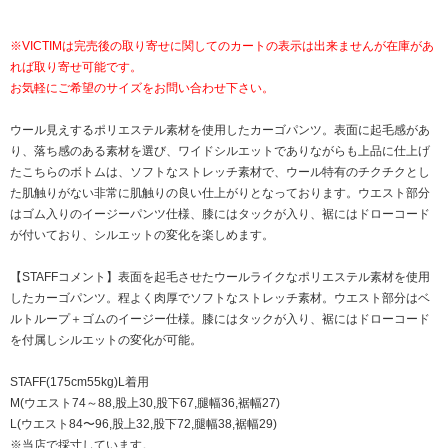
※VICTIMは完売後の取り寄せに関してのカートの表示は出来ませんが在庫があ
れば取り寄せ可能です。
お気軽にご希望のサイズをお問い合わせ下さい。
ウール見えするポリエステル素材を使用したカーゴパンツ。表面に起毛感があ
り、落ち感のある素材を選び、ワイドシルエットでありながらも上品に仕上げ
たこちらのボトムは、ソフトなストレッチ素材で、ウール特有のチクチクとし
た肌触りがない非常に肌触りの良い仕上がりとなっております。ウエスト部分
はゴム入りのイージーパンツ仕様、膝にはタックが入り、裾にはドローコード
が付いており、シルエットの変化を楽しめます。
【STAFFコメント】表面を起毛させたウールライクなポリエステル素材を使用
したカーゴパンツ。程よく肉厚でソフトなストレッチ素材。ウエスト部分はベ
ルトループ＋ゴムのイージー仕様。膝にはタックが入り、裾にはドローコード
を付属しシルエットの変化が可能。
STAFF(175cm55kg)L着用
M(ウエスト74～88,股上30,股下67,腿幅36,裾幅27)
L(ウエスト84〜96,股上32,股下72,腿幅38,裾幅29)
※当店で採寸しています。