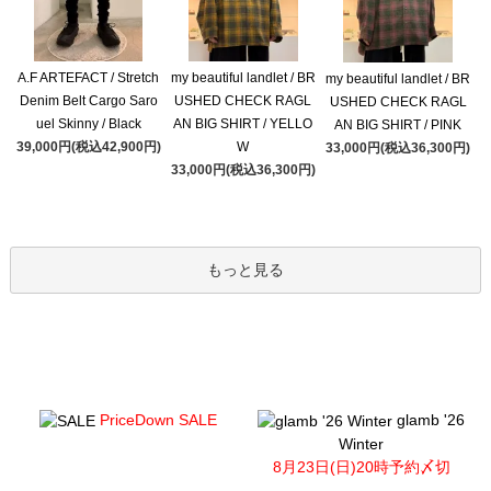
A.F ARTEFACT / Stretch
my beautiful landlet / BR
my beautiful landlet / BR
Denim Belt Cargo Saro
USHED CHECK RAGL
USHED CHECK RAGL
uel Skinny / Black
AN BIG SHIRT / YELLO
AN BIG SHIRT / PINK
39,000円(税込42,900円)
W
33,000円(税込36,300円)
33,000円(税込36,300円)
もっと見る
PriceDown SALE
glamb '26
Winter
8月23日(日)20時予約〆切