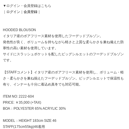
▼ログイン・会員登録はこちら
｜
ログイン
｜
会員登録
｜
HOODED BLOUSON
イタリア産のボアフリース素材を使用したフーデッドブルゾン。
発色性が良く、ボリュームを持ちながら軽さと上質な柔らかさを兼ね備えた防
寒性の高い素材を使用しています。
サイドにスラッシュポケットを配したビッグシルエットのフーデッドブルゾン
です。
【STAFFコメント】イタリア産のボアフリース素材を使用し、ボリューム・軽
さ・柔らかさを兼ね揃えたフーデッドブルゾン。ビッグシルエットで保温性も
有り、インナーも十分に着込め真冬でも対応可能。
ITEM NO: 2222-604
PRICE: ￥35,000 (+TAX)
BOA：POLYESTER 65% ACRYLIC 30%
MODEL：HEIGHT 183cm SIZE 46
STAFF(175cm55kg)46着用