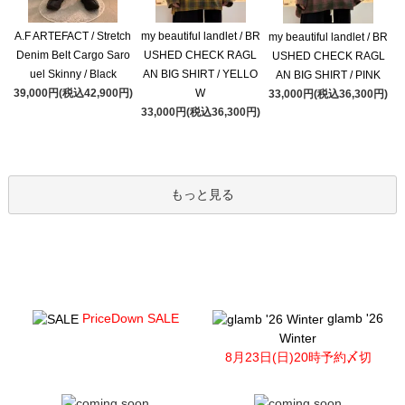
A.F ARTEFACT / Stretch
my beautiful landlet / BR
my beautiful landlet / BR
Denim Belt Cargo Saro
USHED CHECK RAGL
USHED CHECK RAGL
uel Skinny / Black
AN BIG SHIRT / YELLO
AN BIG SHIRT / PINK
39,000円(税込42,900円)
W
33,000円(税込36,300円)
33,000円(税込36,300円)
もっと見る
PriceDown SALE
glamb '26
Winter
8月23日(日)20時予約〆切