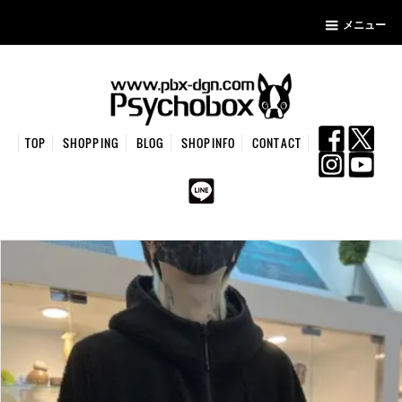
メニュー
TOP
SHOPPING
BLOG
SHOPINFO
CONTACT