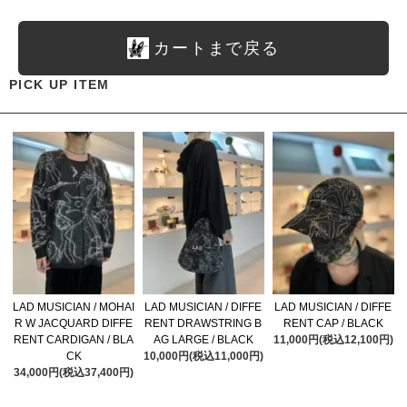
カートまで戻る
PICK UP ITEM
LAD MUSICIAN / MOHAI
LAD MUSICIAN / DIFFE
LAD MUSICIAN / DIFFE
R W JACQUARD DIFFE
RENT DRAWSTRING B
RENT CAP / BLACK
RENT CARDIGAN / BLA
AG LARGE / BLACK
11,000円(税込12,100円)
CK
10,000円(税込11,000円)
34,000円(税込37,400円)