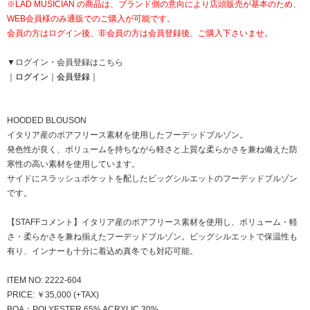
※LAD MUSICIAN の商品は、ブランド側の意向により店頭販売が基本のため、
WEB会員様のみ通販でのご購入が可能です。
会員の方はログイン後、非会員の方は会員登録後、ご購入下さいませ。
▼ログイン・会員登録はこちら
｜
ログイン
｜
会員登録
｜
HOODED BLOUSON
イタリア産のボアフリース素材を使用したフーデッドブルゾン。
発色性が良く、ボリュームを持ちながら軽さと上質な柔らかさを兼ね備えた防
寒性の高い素材を使用しています。
サイドにスラッシュポケットを配したビッグシルエットのフーデッドブルゾン
です。
【STAFFコメント】イタリア産のボアフリース素材を使用し、ボリューム・軽
さ・柔らかさを兼ね揃えたフーデッドブルゾン。ビッグシルエットで保温性も
有り、インナーも十分に着込め真冬でも対応可能。
ITEM NO: 2222-604
PRICE: ￥35,000 (+TAX)
BOA：POLYESTER 65% ACRYLIC 30%