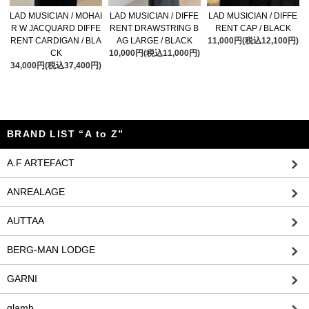
LAD MUSICIAN / MOHAI
LAD MUSICIAN / DIFFE
LAD MUSICIAN / DIFFE
R W JACQUARD DIFFE
RENT DRAWSTRING B
RENT CAP / BLACK
RENT CARDIGAN / BLA
AG LARGE / BLACK
11,000円(税込12,100円)
CK
10,000円(税込11,000円)
34,000円(税込37,400円)
BRAND LIST “A to Z”
A.F ARTEFACT
ANREALAGE
AUTTAA
BERG-MAN LODGE
GARNI
glamb