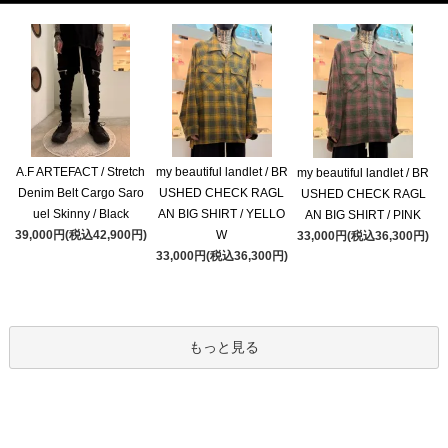
A.F ARTEFACT / Stretch
my beautiful landlet / BR
my beautiful landlet / BR
Denim Belt Cargo Saro
USHED CHECK RAGL
USHED CHECK RAGL
uel Skinny / Black
AN BIG SHIRT / YELLO
AN BIG SHIRT / PINK
39,000円(税込42,900円)
W
33,000円(税込36,300円)
33,000円(税込36,300円)
もっと見る