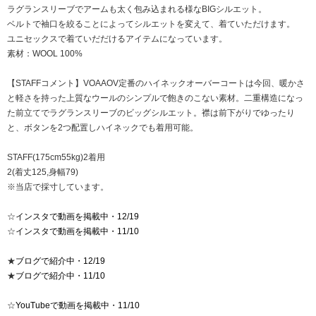
ラグランスリーブでアームも太く包み込まれる様なBIGシルエット。
ベルトで袖口を絞ることによってシルエットを変えて、着ていただけます。
ユニセックスで着ていだだけるアイテムになっています。
素材：WOOL 100%
【STAFFコメント】VOAAOV定番のハイネックオーバーコートは今回、暖かさ
と軽さを持った上質なウールのシンプルで飽きのこない素材。二重構造になっ
た前立てでラグランスリーブのビッグシルエット。襟は前下がりでゆったり
と、ボタンを2つ配置しハイネックでも着用可能。
STAFF(175cm55kg)2着用
2(着丈125,身幅79)
※当店で採寸しています。
☆
インスタで動画を掲載中・12/19
☆
インスタで動画を掲載中・11/10
★
ブログで紹介中・12/19
★
ブログで紹介中・11/10
☆
YouTubeで動画を掲載中・11/10