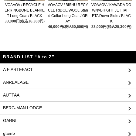
VOAAOV / RECYCLE H
VOAAOV / BISHU RECY
VOAAOV / KAWADA DO
ERRINGBONE BLANKE
CLE RIDGE WOOL Stan
WN×BRIGHT JET TAFF
T Long Coat / BLACK
d Collar Long Coat / GR
ETA Down Stole / BLAC
33,000円(税込36,300円)
AY
K
46,000円(税込50,600円)
23,000円(税込25,300円)
BRAND LIST “A to Z”
A.F ARTEFACT
ANREALAGE
AUTTAA
BERG-MAN LODGE
GARNI
glamb