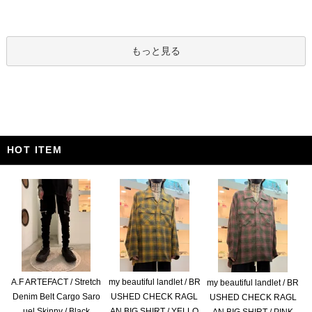
もっと見る
HOT ITEM
A.F ARTEFACT / Stretch
my beautiful landlet / BR
my beautiful landlet / BR
Denim Belt Cargo Saro
USHED CHECK RAGL
USHED CHECK RAGL
uel Skinny / Black
AN BIG SHIRT / YELLO
AN BIG SHIRT / PINK