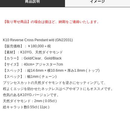
商品説明
イメージ
【取り寄せ商品】の場合は後ほど、納期をご連絡いたします。
K10 Reverse Cross Pendant w/d (GN22031)
【販売価格】：￥180,000＋税
【素材】：K10YG、天然ダイヤモンド
【カラー】：Gold/Clear、Gold/Black
【サイズ】：40cm+ アジャスター7cm
【スペック】：縦14.6mm × 横10.6mm × 厚み1.8mm ( トップ)
【スペック】：幅1mm ( チェーン)
プリンセスカットの天然ダイヤモンドを逆さにセッティングして、
程よくエッジを効かせたネックレスはペアやギフトにもオススメです。
色気のあるK10YG バージョンです。
天然ダイヤモンド：2mm ( 0.05ct )
総キャラット数0.55ct ( 11pc )