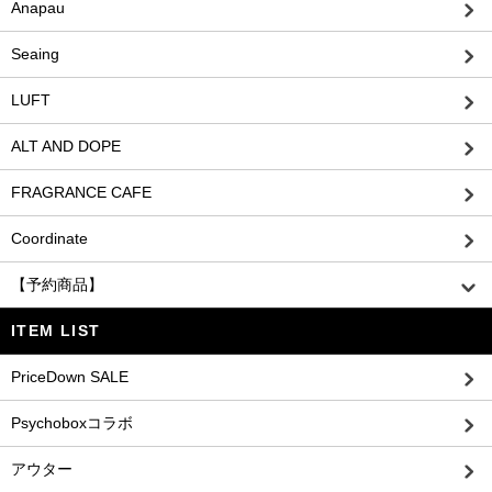
Anapau
Seaing
LUFT
ALT AND DOPE
FRAGRANCE CAFE
Coordinate
【予約商品】
ITEM LIST
PriceDown SALE
Psychoboxコラボ
アウター