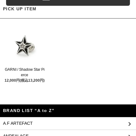
PICK UP ITEM
GARNI / Shadow Star Pi
erce
12,000円(税込13,200円)
BRAND LIST “A to Z”
A.F ARTEFACT