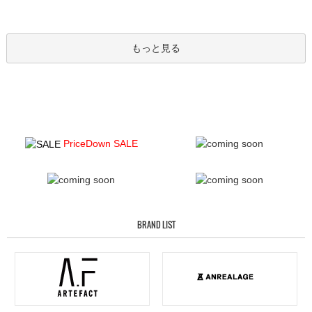
もっと見る
PriceDown SALE
BRAND LIST